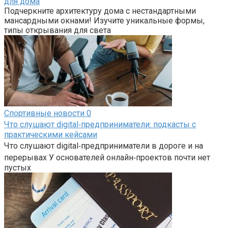
для дома
Подчеркните архитектуру дома с нестандартными
мансардными окнами! Изучите уникальные формы,
типы открывания для света
Спортивные новости
0
Что слушают digital‑предприниматели: подкасты с
практическими кейсами
Что слушают digital‑предприниматели в дороге и на
перерывах У основателей онлайн‑проектов почти нет
пустых