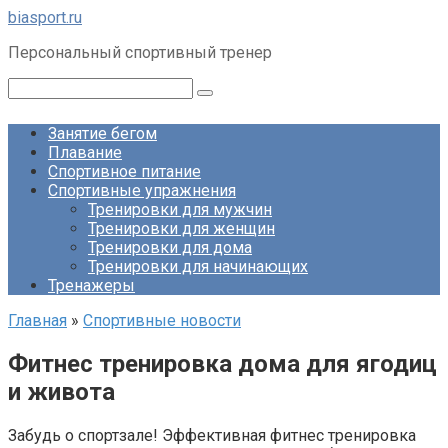
Перейти
biasport.ru
к
Персональный спортивный тренер
контенту
Поиск:
Занятие бегом
Плавание
Спортивное питание
Спортивные упражнения
Тренировки для мужчин
Тренировки для женщин
Тренировки для дома
Тренировки для начинающих
Тренажеры
Главная
»
Спортивные новости
Фитнес тренировка дома для ягодиц
и живота
Забудь о спортзале! Эффективная фитнес тренировка