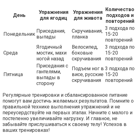
Количество
Упражнения
Упражнения
День
подходов и
для ягодиц
для живота
повторений
3 подхода по
Приседания,
Скручивания,
Понедельник
15-20
выпады
планка
повторений
Ягодичный
Велосипед,
3 подхода по
Среда
мостик, махи
боковые
15-20
ногой назад
скручивания
повторений
Приседания с
Подъем ног в
3 подхода по
гантелями,
Пятница
висе, русские
15-20
выпады в
скручивания
повторений
сторону
Регулярные тренировки и сбалансированное питание
помогут вам достичь желаемых результатов. Помните о
правильной технике выполнения упражнений и не
переусердствуйте на первых этапах. Начните с малого и
постепенно увеличивайте нагрузку. И главное, не
забывайте прислушиваться к своему телу! Успехов в
ваших тренировках!