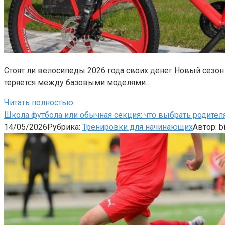
Стоят ли велосипеды 2026 года своих денег Новый сезон 
теряется между базовыми моделями…
Читать полностью
Школа футбола или обычная секция: что выбрать родител
14/05/2026
Рубрика:
Тренировки для начинающих
Автор:
b