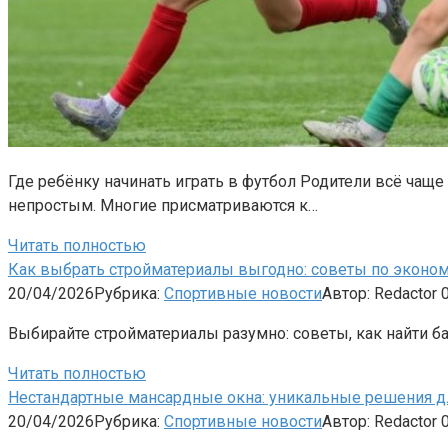
Где ребёнку начинать играть в футбол Родители всё чащ
непростым. Многие присматриваются к…
Читать полностью
Как выбрать стройматериалы выгодно: советы по эконом
20/04/2026
Рубрика:
Спортивные новости
Автор:
Redactor
Выбирайте стройматериалы разумно: советы, как найти ба
Читать полностью
Нестандартные мансардные окна: уникальные решения д
20/04/2026
Рубрика:
Спортивные новости
Автор:
Redactor