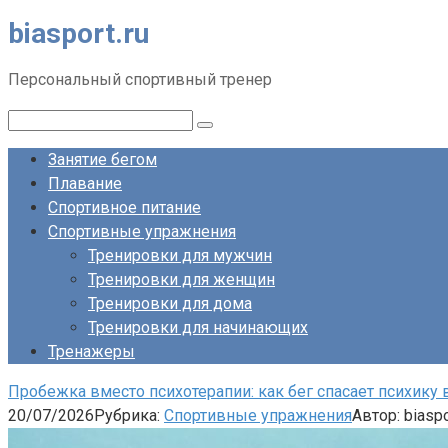
biasport.ru
Перейти
к
контенту
Персональный спортивный тренер
Поиск:
Занятие бегом
Плавание
Спортивное питание
Спортивные упражнения
Тренировки для мужчин
Тренировки для женщин
Тренировки для дома
Тренировки для начинающих
Тренажеры
Пробежка вместо психотерапии: как бег спасает психику
20/07/2026
Рубрика:
Спортивные упражнения
Автор:
biaspo