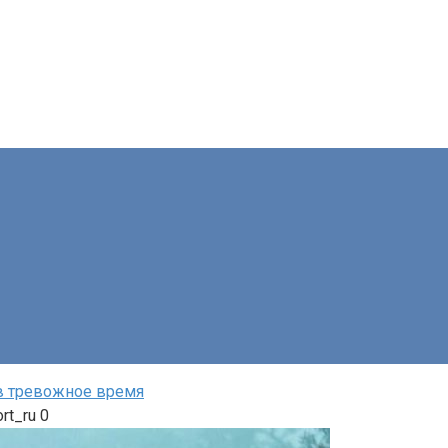
 в тревожное время
rt_ru
0