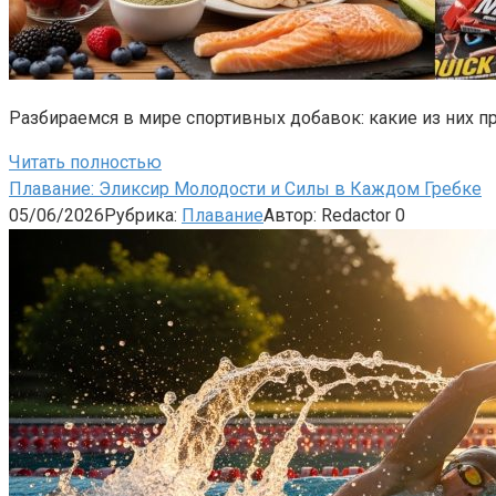
Разбираемся в мире спортивных добавок: какие из них пр
Читать полностью
Плавание: Эликсир Молодости и Силы в Каждом Гребке
05/06/2026
Рубрика:
Плавание
Автор:
Redactor
0