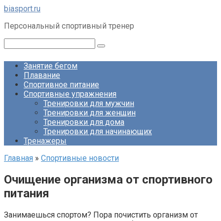
Перейти
biasport.ru
к
Персональный спортивный тренер
контенту
Поиск:
Занятие бегом
Плавание
Спортивное питание
Спортивные упражнения
Тренировки для мужчин
Тренировки для женщин
Тренировки для дома
Тренировки для начинающих
Тренажеры
Главная
»
Спортивные новости
Очищение организма от спортивного
питания
Занимаешься спортом? Пора почистить организм от