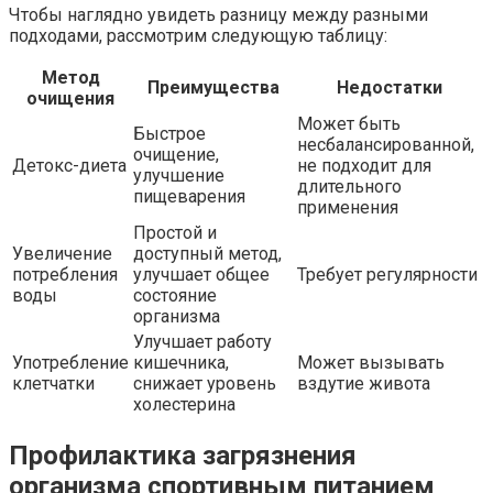
Чтобы наглядно увидеть разницу между разными
подходами, рассмотрим следующую таблицу:
Метод
Преимущества
Недостатки
очищения
Может быть
Быстрое
несбалансированной,
очищение,
Детокс-диета
не подходит для
улучшение
длительного
пищеварения
применения
Простой и
Увеличение
доступный метод,
потребления
улучшает общее
Требует регулярности
воды
состояние
организма
Улучшает работу
Употребление
кишечника,
Может вызывать
клетчатки
снижает уровень
вздутие живота
холестерина
Профилактика загрязнения
организма спортивным питанием