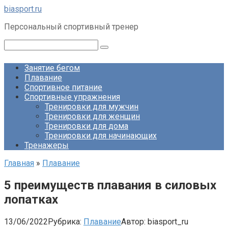
Перейти
biasport.ru
к
Персональный спортивный тренер
контенту
Поиск:
Занятие бегом
Плавание
Спортивное питание
Спортивные упражнения
Тренировки для мужчин
Тренировки для женщин
Тренировки для дома
Тренировки для начинающих
Тренажеры
Главная
»
Плавание
5 преимуществ плавания в силовых
лопатках
13/06/2022
Рубрика:
Плавание
Автор:
biasport_ru