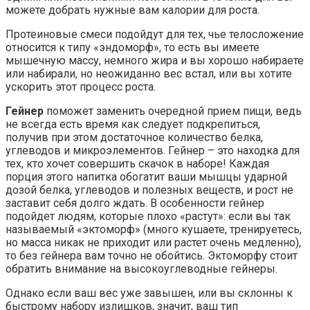
можете добрать нужные вам калории для роста.
Протеиновые смеси подойдут для тех, чье телосложение
относится к типу «эндоморф», то есть вы имеете
мышечную массу, немного жира и вы хорошо набираете
или набирали, но неожиданно вес встал, или вы хотите
ускорить этот процесс роста.
Гейнер
поможет заменить очередной прием пищи, ведь
не всегда есть время как следует подкрепиться,
получив при этом достаточное количество белка,
углеводов и микроэлементов. Гейнер – это находка для
тех, кто хочет совершить скачок в наборе! Каждая
порция этого напитка обогатит ваши мышцы ударной
дозой белка, углеводов и полезных веществ, и рост не
заставит себя долго ждать. В особенности гейнер
подойдет людям, которые плохо «растут»: если вы так
называемый «эктоморф» (много кушаете, тренируетесь,
но масса никак не приходит или растет очень медленно),
то без гейнера вам точно не обойтись. Эктоморфу стоит
обратить внимание на высокоуглеводные гейнеры.
Однако если ваш вес уже завышен, или вы склонны к
быстрому набору излишков, значит, ваш тип