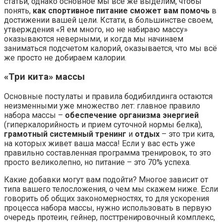
статьи, однако основное мы всё же выделим, чтобы
понять,
как спортивное питание сможет вам помочь
в
достижении вашей цели. Кстати, в большинстве своем,
утверждения «Я ем много, но не набираю массу»
оказываются неверными, и когда мы начинаем
заниматься подсчетом калорий, оказывается, что мы всё
же просто не добираем калории.
«Три кита» массы
Основные постулаты и правила бодибилдинга остаются
неизменными уже множество лет: главное правило
набора массы –
обеспечение организма энергией
(гиперкалорийность и прием суточной нормы белка),
грамотный системный тренинг
и
отдых
– это три кита,
на которых живет ваша масса! Если у вас есть уже
правильно составленная программа тренировок, то это
просто великолепно, но питание – это 70% успеха.
Какие добавки могут вам подойти? Многое зависит от
типа вашего телосложения, о чем мы скажем ниже. Если
говорить об общих закономерностях, то для ускорения
процесса набора массы, нужно использовать в первую
очередь протеин, гейнер, посттренировочный комплекс,