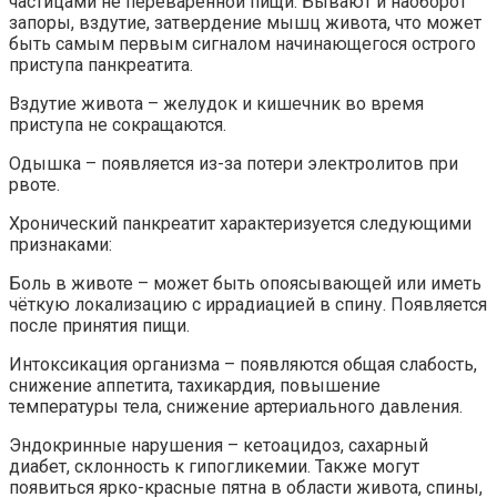
частицами не переваренной пищи. Бывают и наоборот
запоры, вздутие, затвердение мышц живота, что может
быть самым первым сигналом начинающегося острого
приступа панкреатита.
Вздутие живота – желудок и кишечник во время
приступа не сокращаются.
Одышка – появляется из-за потери электролитов при
рвоте.
Хронический панкреатит характеризуется следующими
признаками:
Боль в животе – может быть опоясывающей или иметь
чёткую локализацию с иррадиацией в спину. Появляется
после принятия пищи.
Интоксикация организма – появляются общая слабость,
снижение аппетита, тахикардия, повышение
температуры тела, снижение артериального давления.
Эндокринные нарушения – кетоацидоз, сахарный
диабет, склонность к гипогликемии. Также могут
появиться ярко-красные пятна в области живота, спины,