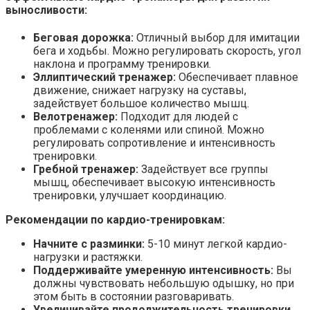
выносливости:
Беговая дорожка:
Отличный выбор для имитации
бега и ходьбы. Можно регулировать скорость, угол
наклона и программу тренировки.
Эллиптический тренажер:
Обеспечивает плавное
движение, снижает нагрузку на суставы,
задействует большое количество мышц.
Велотренажер:
Подходит для людей с
проблемами с коленями или спиной. Можно
регулировать сопротивление и интенсивность
тренировки.
Гребной тренажер:
Задействует все группы
мышц, обеспечивает высокую интенсивность
тренировки, улучшает координацию.
Рекомендации по кардио-тренировкам:
Начните с разминки:
5-10 минут легкой кардио-
нагрузки и растяжки.
Поддерживайте умеренную интенсивность:
Вы
должны чувствовать небольшую одышку, но при
этом быть в состоянии разговаривать.
Увеличивайте продолжительность тренировки