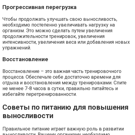
Прогрессивная перегрузка
Чтобы продолжать улучшать свою выносливость,
необходимо постепенно увеличивать нагрузку на
организм. Это можно сделать путем увеличения
продолжительности тренировок, увеличения
интенсивности, увеличения веса или добавления новых
упражнений.
Восстановление
Восстановление – это важная часть тренировочного
процесса. Обеспечьте себе достаточно времени для
отдыха и восстановления между тренировками. Спите
не менее 7-8 часов в сутки, правильно питайтесь и
избегайте перетренированности.
Советы по питанию для повышения
выносливости
Правильное питание играет важную роль в развитии
выносливости. Вашему организму необходимо