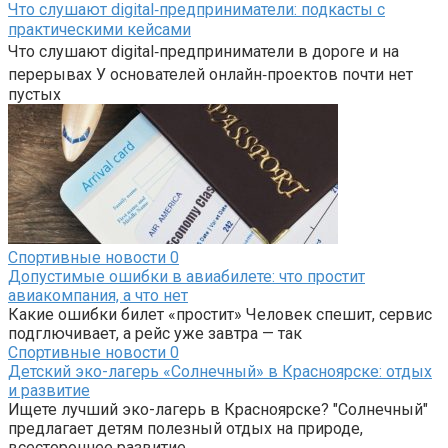
Что слушают digital‑предприниматели: подкасты с
практическими кейсами
Что слушают digital‑предприниматели в дороге и на
перерывах У основателей онлайн‑проектов почти нет
пустых
Спортивные новости
0
Допустимые ошибки в авиабилете: что простит
авиакомпания, а что нет
Какие ошибки билет «простит» Человек спешит, сервис
подглючивает, а рейс уже завтра — так
Спортивные новости
0
Детский эко-лагерь «Солнечный» в Красноярске: отдых
и развитие
Ищете лучший эко-лагерь в Красноярске? "Солнечный"
предлагает детям полезный отдых на природе,
всестороннее развитие