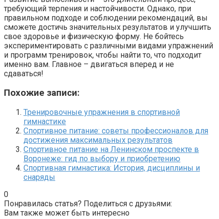
требующий терпения и настойчивости. Однако, при
правильном подходе и соблюдении рекомендаций, вы
сможете достичь значительных результатов и улучшить
свое здоровье и физическую форму. Не бойтесь
экспериментировать с различными видами упражнений
и программ тренировок, чтобы найти то, что подходит
именно вам. Главное – двигаться вперед и не
сдаваться!
Похожие записи:
Тренировочные упражнения в спортивной
гимнастике
Спортивное питание: советы профессионалов для
достижения максимальных результатов
Спортивное питание на Ленинском проспекте в
Воронеже: гид по выбору и приобретению
Спортивная гимнастика: История, дисциплины и
снаряды
0
Понравилась статья? Поделиться с друзьями:
Вам также может быть интересно