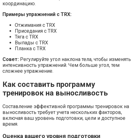
координацию.
Примеры упражнений с TRX:
Отжимания с TRX
Приседания с TRX
Тяга с TRX
Выпады с TRX
Планка с TRX
Совет:
Регулируйте угол наклона тела, чтобы изменять
интенсивность упражнений. Чем больше угол, тем
сложнее упражнение.
Как составить программу
тренировок на выносливость
Составление эффективной программы тренировок на
выносливость требует учета нескольких факторов,
включая ваш уровень подготовки, цели и доступное
время.
Оценка вашего уровня подготовки