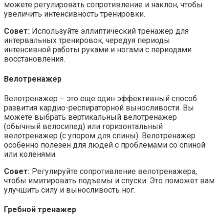
можете регулировать сопротивление и наклон, чтобы
увеличить интенсивность тренировки.
Совет:
Используйте эллиптический тренажер для
интервальных тренировок, чередуя периоды
интенсивной работы руками и ногами с периодами
восстановления.
Велотренажер
Велотренажер – это еще один эффективный способ
развития кардио-респираторной выносливости. Вы
можете выбрать вертикальный велотренажер
(обычный велосипед) или горизонтальный
велотренажер (с упором для спины). Велотренажер
особенно полезен для людей с проблемами со спиной
или коленями.
Совет:
Регулируйте сопротивление велотренажера,
чтобы имитировать подъемы и спуски. Это поможет вам
улучшить силу и выносливость ног.
Гребной тренажер