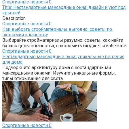
Спортивные новости
0
Title: Нестандартные мансардные окна: дизайн и уют под
крышей
Description
Спортивные новости
0
Как выбрать стройматериалы выгодно: советы по
экономии и качеству
Выбирайте стройматериалы разумно: советы, как найти
баланс цены и качества, сэкономить бюджет и избежать
Спортивные новости
0
Нестандартные мансардные окна: уникальные решения
для дома
Подчеркните архитектуру дома с нестандартными
мансардными окнами! Изучите уникальные формы,
типы открывания для света
Спортивные новости
0