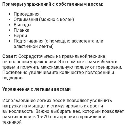
Примеры упражнений с собственным весом:
Приседания
Отжимания (можно с колен)
Выпады
Планка
Берпи
Подтягивания (с помощью ассистента или
эластичной ленты)
Совет:
Сосредоточьтесь на правильной технике
выполнения упражнений. Это поможет вам избежать
травм и получить максимальную пользу от тренировки.
Постепенно увеличивайте количество повторений и
подходов.
Упражнения с легкими весами
Использование легких весов позволяет увеличить
нагрузку на мышцы и стимулировать их рост и
выносливость. Важно выбирать вес, который позволяет
вам выполнить 15-20 повторений с правильной
техникой.