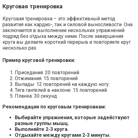
Круговая тренировка
Круговая тренировка – это эффективный метод
развития как кардио-, так и силовой выносливости. Она
заключается в выполнении нескольких упражнений
подряд без отдыха между ними. После завершения
круга вы делаете короткий перерыв и повторяете круг
несколько раз.
Пример круговой тренировки:
Приседания: 20 повторений
Отжимания: 15 повторений
Выпады: 12 повторений на каждую ногу
Тяга гантелей в наклоне: 15 повторений
Планка: 30 секунд
Рекомендации по круговым тренировкам:
Выбирайте упражнения, которые задействуют
разные группы мышц.
Выполняйте 2-3 круга.
Отдыхайте между кругами 2-3 минуты.