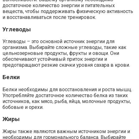
достаточное количество энергии и питательных
веществ, чтобы поддерживать физическую активность
и восстанавливаться после тренировок.
Углеводы
Углеводы – это основной источник энергии для
организма. Выбирайте сложные углеводы, такие как
цельнозерновые продукты, фрукты и овощи. Они
обеспечивают устойчивый приток энергии и
предотвращают резкие скачки уровня сахара в крови.
Белки
Белки необходимы для восстановления и роста мышц.
Употребляйте достаточное количество белка из таких
источников, как мясо, рыба, яйца, молочные продукты,
бобовые и орехи.
Жиры
Жиры также являются важным источником энергии и
необходимы для гормонального баланса. Выбирайте