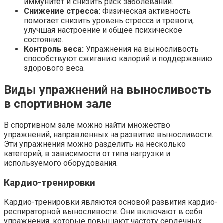
иммунитет и снизить риск заболеваний.
Снижение стресса:
Физическая активность
помогает снизить уровень стресса и тревоги,
улучшая настроение и общее психическое
состояние.
Контроль веса:
Упражнения на выносливость
способствуют сжиганию калорий и поддержанию
здорового веса.
Виды упражнений на выносливость
в спортивном зале
В спортивном зале можно найти множество
упражнений, направленных на развитие выносливости.
Эти упражнения можно разделить на несколько
категорий, в зависимости от типа нагрузки и
используемого оборудования.
Кардио-тренировки
Кардио-тренировки являются основой развития кардио-
респираторной выносливости. Они включают в себя
упражнения, которые повышают частоту сердечных