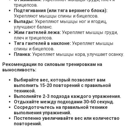
трицепсов.
Подтягивания (или тяга верхнего блока):
Укрепляют мышцы спины и бицепсов.
Выпады:
Укрепляют мышцы ног и ягодиц,
улучшают баланс.
Жим гантелей лежа:
Укрепляет мышцы груди,
плеч и трицепсов.
Тяга гантелей в наклоне:
Укрепляет мышцы
спины и бицепсов.
Планка:
Укрепляет мышцы кора, улучшает осанку.
Рекомендации по силовым тренировкам на
выносливость:
Выбирайте вес, который позволяет вам
выполнить 15-20 повторений с правильной
техникой.
Выполняйте 2-3 подхода каждого упражнения.
Отдыхайте между подходами 30-60 секунд.
Сосредоточьтесь на правильной технике
выполнения упражнений.
Постепенно увеличивайте вес или количество
повторений.