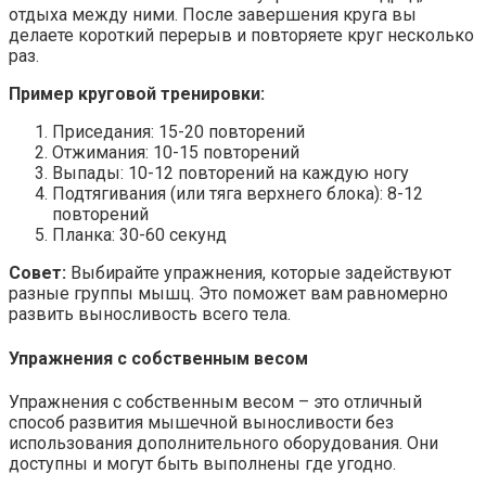
отдыха между ними. После завершения круга вы
делаете короткий перерыв и повторяете круг несколько
раз.
Пример круговой тренировки:
Приседания: 15-20 повторений
Отжимания: 10-15 повторений
Выпады: 10-12 повторений на каждую ногу
Подтягивания (или тяга верхнего блока): 8-12
повторений
Планка: 30-60 секунд
Совет:
Выбирайте упражнения, которые задействуют
разные группы мышц. Это поможет вам равномерно
развить выносливость всего тела.
Упражнения с собственным весом
Упражнения с собственным весом – это отличный
способ развития мышечной выносливости без
использования дополнительного оборудования. Они
доступны и могут быть выполнены где угодно.