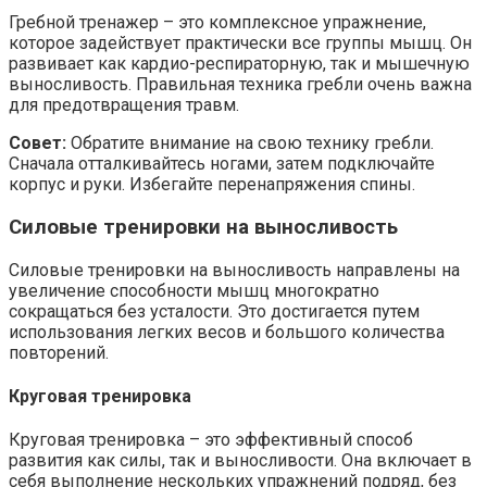
Гребной тренажер – это комплексное упражнение,
которое задействует практически все группы мышц. Он
развивает как кардио-респираторную, так и мышечную
выносливость. Правильная техника гребли очень важна
для предотвращения травм.
Совет:
Обратите внимание на свою технику гребли.
Сначала отталкивайтесь ногами, затем подключайте
корпус и руки. Избегайте перенапряжения спины.
Силовые тренировки на выносливость
Силовые тренировки на выносливость направлены на
увеличение способности мышц многократно
сокращаться без усталости. Это достигается путем
использования легких весов и большого количества
повторений.
Круговая тренировка
Круговая тренировка – это эффективный способ
развития как силы, так и выносливости. Она включает в
себя выполнение нескольких упражнений подряд, без