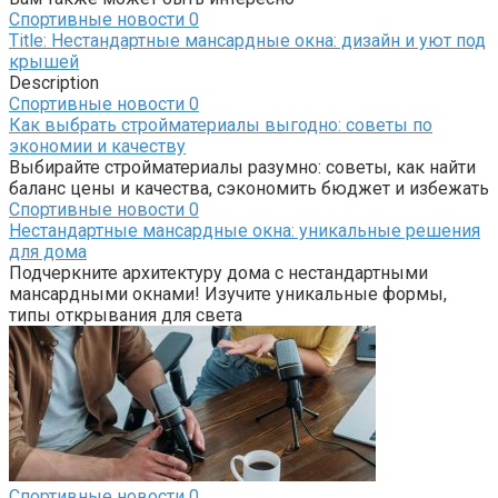
Спортивные новости
0
Title: Нестандартные мансардные окна: дизайн и уют под
крышей
Description
Спортивные новости
0
Как выбрать стройматериалы выгодно: советы по
экономии и качеству
Выбирайте стройматериалы разумно: советы, как найти
баланс цены и качества, сэкономить бюджет и избежать
Спортивные новости
0
Нестандартные мансардные окна: уникальные решения
для дома
Подчеркните архитектуру дома с нестандартными
мансардными окнами! Изучите уникальные формы,
типы открывания для света
Спортивные новости
0