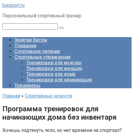
Перейти
biasport.ru
к
Персональный спортивный тренер
контенту
Поиск:
Занятие бегом
Плавание
Спортивное питание
Спортивные упражнения
Тренировки для мужчин
Тренировки для женщин
Тренировки для дома
Тренировки для начинающих
Тренажеры
Главная
»
Спортивные новости
Программа тренировок для
начинающих дома без инвентаря
Хочешь подтянуть тело, но нет времени на спортзал?