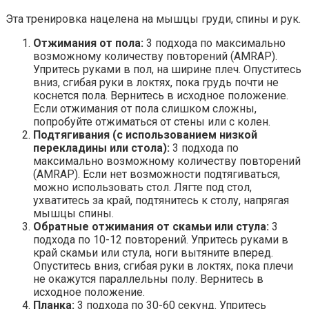
Эта тренировка нацелена на мышцы груди, спины и рук.
Отжимания от пола:
3 подхода по максимально
возможному количеству повторений (AMRAP).
Упритесь руками в пол, на ширине плеч. Опуститесь
вниз, сгибая руки в локтях, пока грудь почти не
коснется пола. Вернитесь в исходное положение.
Если отжимания от пола слишком сложны,
попробуйте отжиматься от стены или с колен.
Подтягивания (с использованием низкой
перекладины или стола):
3 подхода по
максимально возможному количеству повторений
(AMRAP). Если нет возможности подтягиваться,
можно использовать стол. Лягте под стол,
ухватитесь за край, подтянитесь к столу, напрягая
мышцы спины.
Обратные отжимания от скамьи или стула:
3
подхода по 10-12 повторений. Упритесь руками в
край скамьи или стула, ноги вытяните вперед.
Опуститесь вниз, сгибая руки в локтях, пока плечи
не окажутся параллельны полу. Вернитесь в
исходное положение.
Планка:
3 подхода по 30-60 секунд. Упритесь