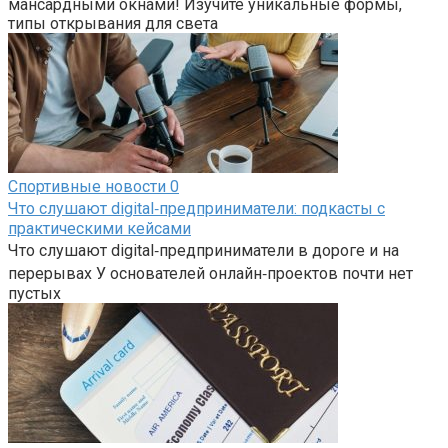
мансардными окнами! Изучите уникальные формы,
типы открывания для света
Спортивные новости
0
Что слушают digital‑предприниматели: подкасты с
практическими кейсами
Что слушают digital‑предприниматели в дороге и на
перерывах У основателей онлайн‑проектов почти нет
пустых