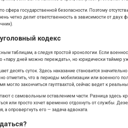
то сфера государственной безопасности. Поэтому отсутстви
ень четко делит ответственность в зависимости от двух фа
чник).
 уголовный кодекс
ным таблицам, а следуя простой хронологии. Если военнос
что «пару дней можно переждать», но юридически таймер у
ет десять суток. Здесь наказание становится значительно 
но отметить, что в периоды мобилизации или военного по
ремя могло закончиться гауптвахтой, сейчас ведет к реаль
путают с самовольным оставлением части. Разница здесь к
ться или просто хочет временно отдохнуть от службы. Дез
я, а опровергнуть его — задача адвоката.
вдаться?