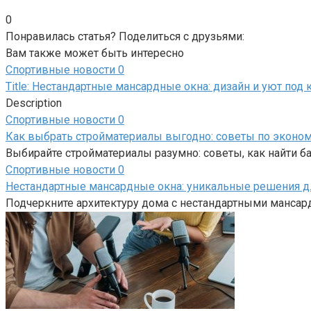
0
Понравилась статья? Поделиться с друзьями:
Вам также может быть интересно
Спортивные новости
0
Title: Нестандартные мансардные окна: дизайн и уют под
Description
Спортивные новости
0
Как выбрать стройматериалы выгодно: советы по эконом
Выбирайте стройматериалы разумно: советы, как найти б
Спортивные новости
0
Нестандартные мансардные окна: уникальные решения д
Подчеркните архитектуру дома с нестандартными мансар