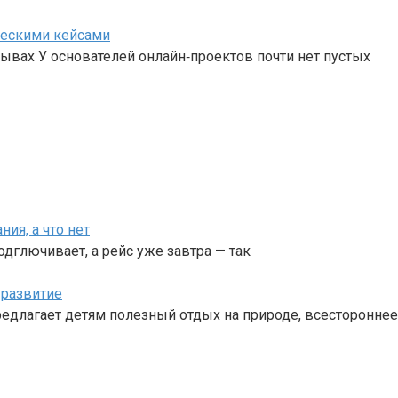
ическими кейсами
рывах У основателей онлайн‑проектов почти нет пустых
ия, а что нет
дглючивает, а рейс уже завтра — так
 развитие
едлагает детям полезный отдых на природе, всестороннее