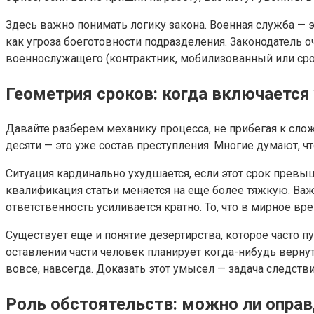
Здесь важно понимать логику закона. Военная служба — э
как угроза боеготовности подразделения. Законодатель оч
военнослужащего (контрактник, мобилизованный или сро
Геометрия сроков: когда включается
Давайте разберем механику процесса, не прибегая к слож
десяти — это уже состав преступления. Многие думают, 
Ситуация кардинально ухудшается, если этот срок превыша
квалификация статьи меняется на еще более тяжкую. Важ
ответственность усиливается кратно. То, что в мирное в
Существует еще и понятие дезертирства, которое часто 
оставлении части человек планирует когда-нибудь верну
вовсе, навсегда. Доказать этот умысел — задача следстви
Роль обстоятельств: можно ли опра