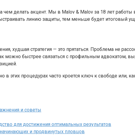
а чем делать акцент. Мы в Malov & Malov за 18 лет работы
ыстраивать линию защиты, тем меньше будет итоговый ущ
ия, худшая стратегия — это прятаться. Проблема не рассос
ак можно быстрее связаться с профильным адвокатом, вы
зицией.
но в этих процедурах часто кроется ключ к свободе или, 
ажнения и советы
одство для достижения оптимальных результатов
я начинающих и продвинутых пловцов