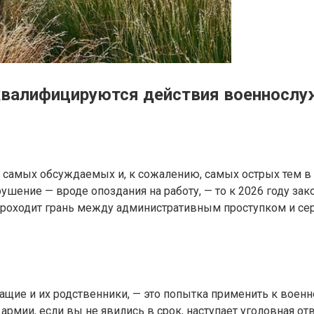
квалифицируются действия военнослуж
з самых обсуждаемых и, к сожалению, самых острых тем 
шение — вроде опоздания на работу, — то к 2026 году зак
е проходит грань между административным проступком и с
ие и их родственники, — это попытка применить к военн
 армии, если вы не явились в срок, наступает уголовная от