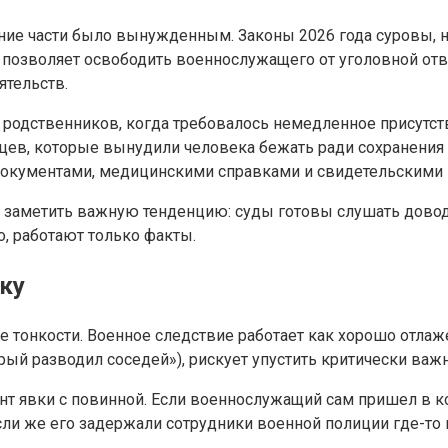
ение части было вынужденным. Законы 2026 года суровы, 
ое позволяет освободить военнослужащего от уголовной о
ятельств.
 родственников, когда требовалось немедленное присутст
ев, которые вынудили человека бежать ради сохранения ж
документами, медицинскими справками и свидетельскими 
 заметить важную тенденцию: суды готовы слушать довод
, работают только факты.
ку
ые тонкости. Военное следствие работает как хорошо отл
рый разводил соседей»), рискует упустить критически важ
 явки с повинной. Если военнослужащий сам пришел в ком
сли же его задержали сотрудники военной полиции где-то