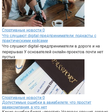
Спортивные новости
0
Что слушают digital‑предприниматели: подкасты с
практическими кейсами
Что слушают digital‑предприниматели в дороге и на
перерывах У основателей онлайн‑проектов почти нет
пустых
Спортивные новости
0
Допустимые ошибки в авиабилете: что простит
авиакомпания, а что нет
Какие ошибки билет «простит» Человек спешит, сервис