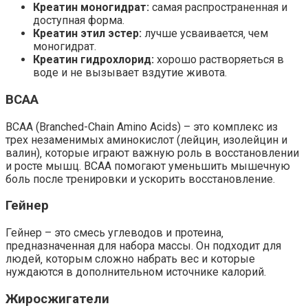
Креатин моногидрат:
самая распространенная и
доступная форма.
Креатин этил эстер:
лучше усваивается‚ чем
моногидрат.
Креатин гидрохлорид:
хорошо растворяеться в
воде и не вызывает вздутие живота.
BCAA
BCAA (Branched-Chain Amino Acids) – это комплекс из
трех незаменимых аминокислот (лейцин‚ изолейцин и
валин)‚ которые играют важную роль в восстановлении
и росте мышц. BCAA помогают уменьшить мышечную
боль после тренировки и ускорить восстановление.
Гейнер
Гейнер – это смесь углеводов и протеина‚
предназначенная для набора массы. Он подходит для
людей‚ которым сложно набрать вес и которые
нуждаются в дополнительном источнике калорий.
Жиросжигатели