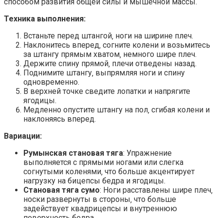
способом развития общей силы и мышечной массы.
Техника выполнения:
Встаньте перед штангой‚ ноги на ширине плеч.
Наклонитесь вперед‚ согните колени и возьмитесь
за штангу прямым хватом‚ немного шире плеч.
Держите спину прямой‚ плечи отведены назад.
Поднимите штангу‚ выпрямляя ноги и спину
одновременно.
В верхней точке сведите лопатки и напрягите
ягодицы.
Медленно опустите штангу на пол‚ сгибая колени и
наклоняясь вперед.
Вариации:
Румынская становая тяга
: Упражнение
выполняется с прямыми ногами или слегка
согнутыми коленями‚ что больше акцентирует
нагрузку на бицепсы бедра и ягодицы.
Становая тяга сумо
: Ноги расставлены шире плеч‚
носки развернуты в стороны‚ что больше
задействует квадрицепсы и внутреннюю
поверхность бедра.