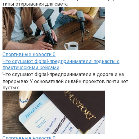
типы открывания для света
Спортивные новости
0
Что слушают digital‑предприниматели: подкасты с
практическими кейсами
Что слушают digital‑предприниматели в дороге и на
перерывах У основателей онлайн‑проектов почти нет
пустых
Спортивные новости
0