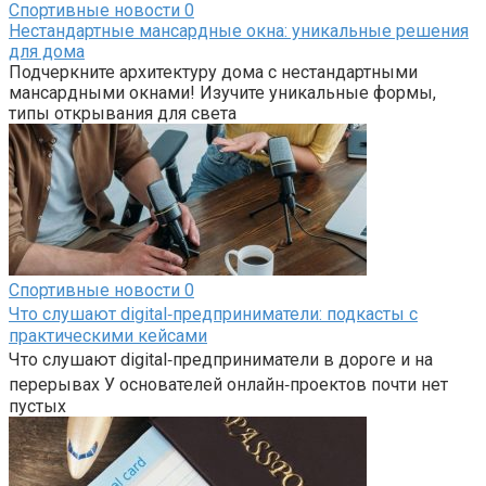
Спортивные новости
0
Нестандартные мансардные окна: уникальные решения
для дома
Подчеркните архитектуру дома с нестандартными
мансардными окнами! Изучите уникальные формы,
типы открывания для света
Спортивные новости
0
Что слушают digital‑предприниматели: подкасты с
практическими кейсами
Что слушают digital‑предприниматели в дороге и на
перерывах У основателей онлайн‑проектов почти нет
пустых