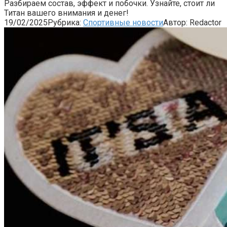
Разбираем состав, эффект и побочки. Узнайте, стоит ли
Титан вашего внимания и денег!
19/02/2025
Рубрика:
Спортивные новости
Автор:
Redactor