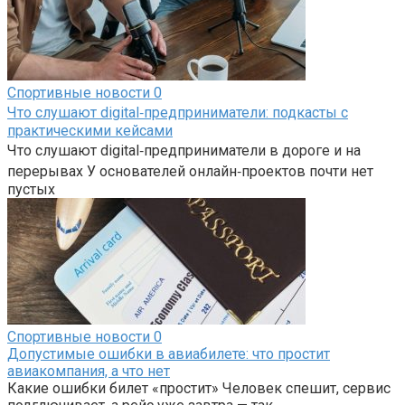
Спортивные новости
0
Что слушают digital‑предприниматели: подкасты с
практическими кейсами
Что слушают digital‑предприниматели в дороге и на
перерывах У основателей онлайн‑проектов почти нет
пустых
Спортивные новости
0
Допустимые ошибки в авиабилете: что простит
авиакомпания, а что нет
Какие ошибки билет «простит» Человек спешит, сервис