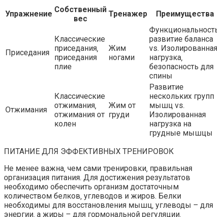
Собственный
Упражнение
Тренажер
Преимущества
вес
Функциональность
Классические
развитие баланса
приседания‚
Жим
vs. Изолированна
Приседания
приседания
ногами
нагрузка‚
плие
безопасность для
спины
Развитие
Классические
нескольких групп
отжимания‚
Жим от
мышц vs.
Отжимания
отжимания от
груди
Изолированная
колен
нагрузка на
грудные мышцы
ПИТАНИЕ ДЛЯ ЭФФЕКТИВНЫХ ТРЕНИРОВОК
Не менее важна‚ чем сами тренировки‚ правильная
организация питания. Для достижения результатов
необходимо обеспечить организм достаточным
количеством белков‚ углеводов и жиров. Белки
необходимы для восстановления мышц‚ углеводы – для
энергии‚ а жиры – для гормональной регуляции.