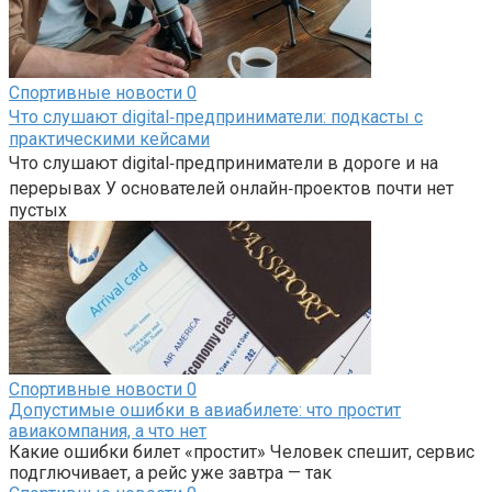
Спортивные новости
0
Что слушают digital‑предприниматели: подкасты с
практическими кейсами
Что слушают digital‑предприниматели в дороге и на
перерывах У основателей онлайн‑проектов почти нет
пустых
Спортивные новости
0
Допустимые ошибки в авиабилете: что простит
авиакомпания, а что нет
Какие ошибки билет «простит» Человек спешит, сервис
подглючивает, а рейс уже завтра — так