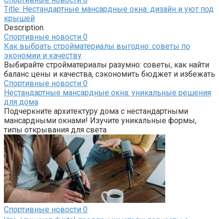
Title: Нестандартные мансардные окна: дизайн и уют под
крышей
Description
Спортивные новости
0
Как выбрать стройматериалы выгодно: советы по
экономии и качеству
Выбирайте стройматериалы разумно: советы, как найти
баланс цены и качества, сэкономить бюджет и избежать
Спортивные новости
0
Нестандартные мансардные окна: уникальные решения
для дома
Подчеркните архитектуру дома с нестандартными
мансардными окнами! Изучите уникальные формы,
типы открывания для света
Спортивные новости
0