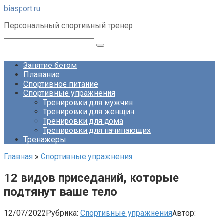
Перейти
biasport.ru
к
Персональный спортивный тренер
контенту
Поиск:
Занятие бегом
Плавание
Спортивное питание
Спортивные упражнения
Тренировки для мужчин
Тренировки для женщин
Тренировки для дома
Тренировки для начинающих
Тренажеры
Главная
»
Спортивные упражнения
12 видов приседаний, которые
подтянут ваше тело
12/07/2022
Рубрика:
Спортивные упражнения
Автор: