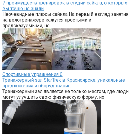
7 преимуществ тренировок в студии сайкла, о которых
вы точно не знали
Неочевидные плюсы сайкла На первый взгляд занятия
на велотренажёре кажутся простыми и
предсказуемыми, но
Спортивные упражнения
0
Тренажерный зал StarTrek в Красноярске: уникальные
предложения и оборудование
Тренажерный зал является не только местом, где люди
могут улучшить свою физическую форму, но