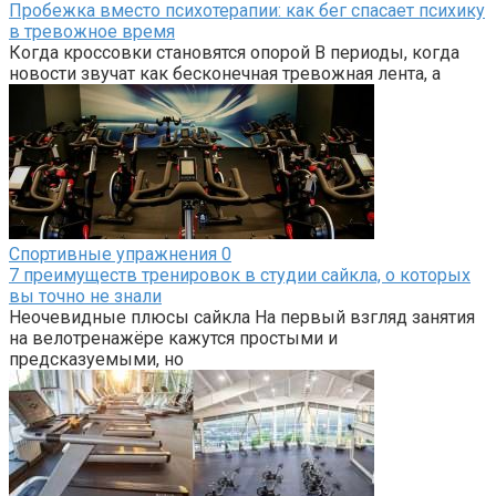
Пробежка вместо психотерапии: как бег спасает психику
в тревожное время
Когда кроссовки становятся опорой В периоды, когда
новости звучат как бесконечная тревожная лента, а
Спортивные упражнения
0
7 преимуществ тренировок в студии сайкла, о которых
вы точно не знали
Неочевидные плюсы сайкла На первый взгляд занятия
на велотренажёре кажутся простыми и
предсказуемыми, но