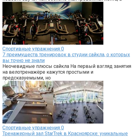
Спортивные упражнения
0
7 преимуществ тренировок в студии сайкла, о которых
вы точно не знали
Неочевидные плюсы сайкла На первый взгляд занятия
на велотренажёре кажутся простыми и
предсказуемыми, но
Спортивные упражнения
0
Тренажерный зал StarTrek в Красноярске: уникальные