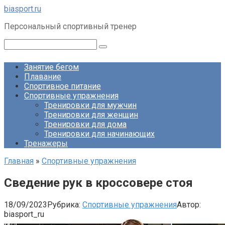
Перейти
biasport.ru
к
Персональный спортивный тренер
контенту
Поиск:
Занятие бегом
Плавание
Спортивное питание
Спортивные упражнения
Тренировки для мужчин
Тренировки для женщин
Тренировки для дома
Тренировки для начинающих
Тренажеры
Главная
»
Спортивные упражнения
Сведение рук в кроссовере стоя
18/09/2023
Рубрика:
Спортивные упражнения
Автор:
biasport_ru