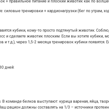
ок + правильное питание и плоский животик как по волше
оте: силовые тренировки + кардионагрузки (бег по утрам, х
 нравятся кубики, кому-то просто подтянутый животик. Со
ресс и сделаете животик плоским. Если вы хотите кубики,
 и т.д.), через 1,5-2 месяца тренировок кубики появятся. Е
30 дней:
В команде белков выступают: курица вареная, яйца, творо
 Ваш рацион должны составлять на 1/3 – источники протеин