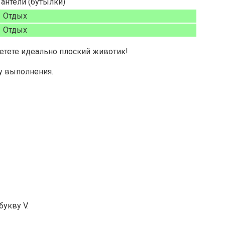
Гантели (бутылки)
Отдых
Отдых
етете идеально плоский животик!
у выполнения.
укву V.