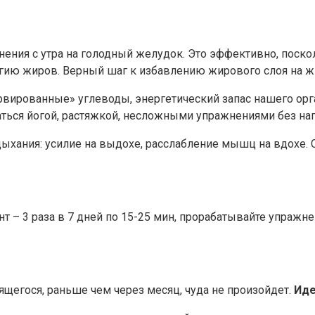
ения с утра на голодный желудок. Это эффективно, поск
ргию жиров. Верный шаг к избавлению жирового слоя на ж
нсервированные» углеводы, энергетический запас нашего о
ться йогой, растяжкой, несложными упражнениями без наг
ыхания: усилие на выдохе, расслабление мышц на вдохе.
т – 3 раза в 7 дней по 15-25 мин, прорабатывайте упражне
ящегося, раньше чем через месяц, чуда не произойдет.
Иде