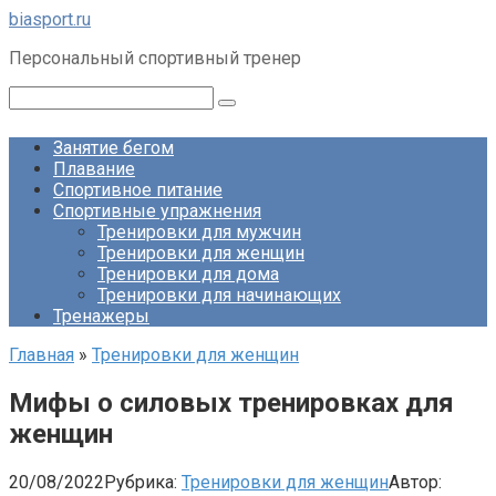
Перейти
biasport.ru
к
Персональный спортивный тренер
контенту
Поиск:
Занятие бегом
Плавание
Спортивное питание
Спортивные упражнения
Тренировки для мужчин
Тренировки для женщин
Тренировки для дома
Тренировки для начинающих
Тренажеры
Главная
»
Тренировки для женщин
Мифы о силовых тренировках для
женщин
20/08/2022
Рубрика:
Тренировки для женщин
Автор: