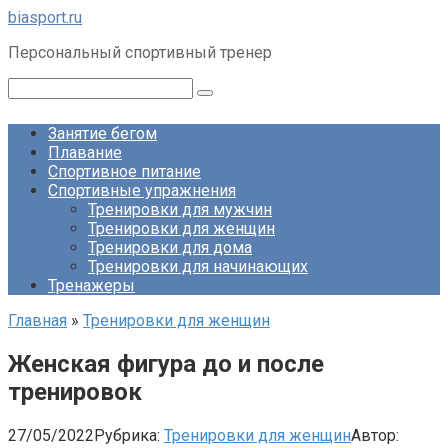
Перейти
biasport.ru
к
Персональный спортивный тренер
контенту
Поиск:
Занятие бегом
Плавание
Спортивное питание
Спортивные упражнения
Тренировки для мужчин
Тренировки для женщин
Тренировки для дома
Тренировки для начинающих
Тренажеры
Главная
»
Тренировки для женщин
Женская фигура до и после
тренировок
27/05/2022
Рубрика:
Тренировки для женщин
Автор: