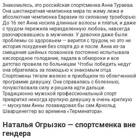
Знакомьтесь, это российская спортсменка Анна Тураева.
Она шестикратная чемпионка мира по жиму лежа и
абсолютная чемпионка Евразии по силовому троеборью.
До 16 лет Анна носила длинные волосы и платья, и даже
с трудом пережила неразделенную любовь, навсегда
разочаровавшись в мужчинах. У девочки даже были
проблемы со здоровьем — верится с трудом, но это не
история похудения без спорта до и после. Анна из-за
смещения шейных позвонков постоянно испытывала
кислородное голодание, падала в обмороки и все
детство провела по больницам. Чтобы победить недуг
она обратилась за помощью к знакомым отца.
Спортсмены тягали железо и приобщили по облегченной
программе девушку. Она справилась с болезнью,
почувствовала силу и решила идти дальше.
Традиционно мужской профессиональный спорт
превратил некогда хрупкую девушку в очень крепкую
— мускулам Анны позавидовал бы сам Арнольд
Шварценеггер во времена «Терминатора».
Наталья Огрызко — спортсменка вне
гендера