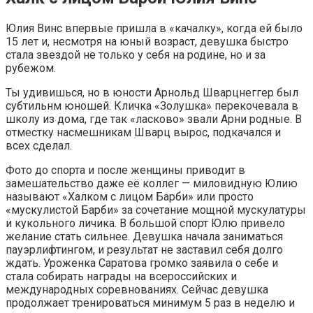
Юлия Винс впервые пришла в «качалку», когда ей было
15 лет и, несмотря на юный возраст, девушка быстро
стала звездой не только у себя на родине, но и за
рубежом.
Ты удивишься, но в юности Арнольд Шварцнеггер был
субтильнм юношей. Кличка «Золушка» перекочевала в
школу из дома, где так «ласково» звали Арни родные. В
отместку насмешникам Шварц вырос, подкачался и
всех сделал.
Фото до спорта и после женщины приводит в
замешательство даже её коллег — миловидную Юлию
называют «Халком с лицом Барби» или просто
«мускулистой Барби» за сочетание мощной мускулатуры
и кукольного личика. В большой спорт Юлю привело
желание стать сильнее. Девушка начала заниматься
пауэрлифтингом, и результат не заставил себя долго
ждать. Уроженка Саратова громко заявила о себе и
стала собирать награды на всероссийских и
международных соревнованиях. Сейчас девушка
продолжает тренироваться минимум 5 раз в неделю и