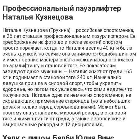
Профессиональный пауэрлифтер
Наталья Кузнецова
Наталья Кузнецова (Трухина) – российская спортсменка,
в 26 лет ставшая профессиональным паэурлифтером. Ее
преображение на фото до и после занятий спортом
просто поражает: когда-то Наталия весила 40 кг и была
очень хрупкой, но сейчас она занимается бодибилдингом
и имеет звание мастера спорта международного класса
по армлифтингу и становой тяге. Её показателям
завидуют даже мужчины — Наталия жмет от груди 165
кг и поднимает в становой тяге 240 кг. Изначально
девушка пришла в силовой спорт, чтобы укрепить
здоровье, но потом так увлеклась, что сами видите, что
получилось. Наталья одна из немногих спортсменок, не
скрывающих применение стероидов (но в небольших
дозах и только перед соревнованиями). Может быть,
поэтому она установила мировой рекорд в становой
тяге и жиму штанги от груди, а также европейские и
национальные рекорды в 12 дисциплинах.
Халк с лицом Барби Юлия Винс