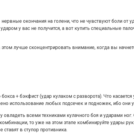
нервные окончания на голени, что не чувствуют боли от уд
 ударом у вас не получится, а вот купить специальные пал
а этом лучше сконцентрировать внимание, когда вы начне
 бокса + бэкфист (удар кулаком с разворота). Что касаетс
щено использование любых подсечек и подножек, ибо они 
у овладеть всеми техниками кулачного боя и ударами ног. 
комбинации, то уже на этом этапе комбинируйте удары рук и
 ставят в ступор противника.