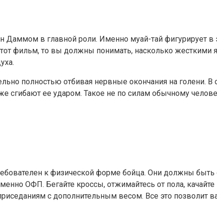
н Даммом в главной роли. Именно муай-тай фигурирует в 
тот фильм, то вы должны понимать, насколько жесткими яв
уха.
ьно полностью отбивая нервные окончания на голени. В с
аже сгибают ее ударом. Такое не по силам обычному челов
требователен к физической форме бойца. Они должны быт
енно ОФП. Бегайте кроссы, отжимайтесь от пола, качайте 
к приседаниям с дополнительным весом. Все это позволит