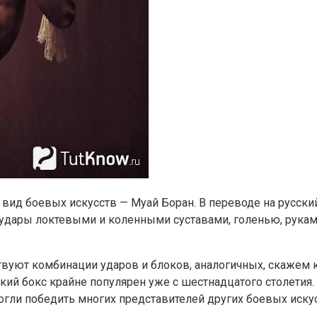
вид боевых искусств — Муай Боран. В переводе на русский
удары локтевыми и коленными суставами, голенью, руками
ствуют комбинации ударов и блоков, аналогичных, скажем к
кий бокс крайне популярен уже с шестнадцатого столетия
гли победить многих представителей других боевых искус