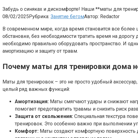
Забудь о синяках и дискомфорте! Наши **маты для трени
08/02/2025
Рубрика:
Занятие бегом
Автор:
Redactor
В современном мире, когда время становится все более 
обстановке, без необходимости тратить время на дорогу
необходимо правильно оборудовать пространство. И одн
амортизацию и защиту от травм.
Почему маты для тренировки дома 
Маты для тренировок – это не просто удобный аксессуа
целый ряд важных функций:
Амортизация:
Маты смягчают удары и снижают нагр
помогает предотвратить травмы и снизить риск раз
Защита от скольжения:
Специальная текстура пове
тренировок. Это особенно важно при выполнении у
Комфорт:
Маты создают комфортную поверхность д