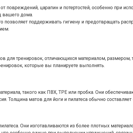
 повреждений, царапин и потертостей, особенно при испо
д вашего дома.
то позволяет поддерживать гигиену и предотвращать распр
ием.
в для тренировок, отличающихся материалом, размером, 
ренировок, которые вы планируете выполнять.
атериала, такого как ПВХ, TPE или пробка. Они обеспечив
. Толщина матов для йоги и пилатеса обычно составляет о
пилатеса. Они изготавливаются из более плотных материало
 что особенно важно при выполнении упражнений, связанн