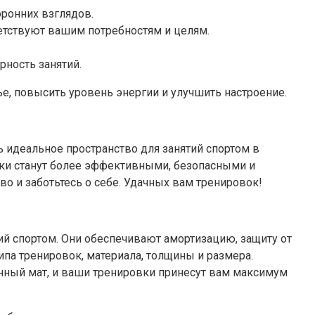
оронних взглядов.
тствуют вашим потребностям и целям.
ность занятий.
, повысить уровень энергии и улучшить настроение.
 идеальное пространство для занятий спортом в
ки станут более эффективными, безопасными и
во и заботьтесь о себе. Удачных вам тренировок!
ий спортом. Они обеспечивают амортизацию, защиту от
па тренировок, материала, толщины и размера.
енный мат, и ваши тренировки принесут вам максимум