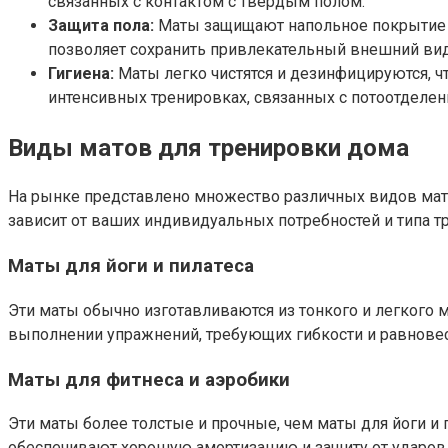
связанных с контактом с твердым полом.
Защита пола:
Маты защищают напольное покрытие от
позволяет сохранить привлекательный внешний ви
Гигиена:
Маты легко чистятся и дезинфицируются, ч
интенсивных тренировках, связанных с потоотделен
Виды матов для тренировки дома
На рынке представлено множество различных видов мато
зависит от ваших индивидуальных потребностей и типа т
Маты для йоги и пилатеса
Эти маты обычно изготавливаются из тонкого и легкого м
выполнении упражнений, требующих гибкости и равновесия
Маты для фитнеса и аэробики
Эти маты более толстые и прочные, чем маты для йоги и 
обеспечивают хорошую амортизацию и защиту от ударов,