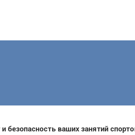
и безопасность ваших занятий спорт