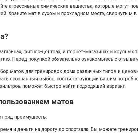
йте агрессивные химические вещества, которые могут пов
чей. Храните мат в сухом и прохладном месте, свернутым 
ма?
газинах, фитнес-центрах, интернет-магазинах и крупных 
нтию. Перед покупкой обязательно ознакомьтесь с отзывам
ыбор матов для тренировок дома различных типов и ценов
елать осознанный выбор, соответствующий вашим потребно
 фильтров поможет быстро найти подходящий вариант.
пользованием матов
т ряд преимуществ:
ремя и деньги на дорогу до спортзала. Вы можете трениро