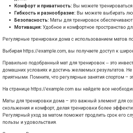
Комфорт и приватность:
Вы можете тренироваться 
Гибкость и разнообразие:
Вы можете выбирать люб
Безопасность:
Маты для тренировок обеспечивают 
Мотивация:
Удобное и комфортное пространство дл
Регулярные тренировки дома с использованием матов по
Выбирая https://example.com, вы получаете доступ к шир
Правильно подобранный мат для тренировок ‒ это инвест
домашних условиях и достичь желаемых результатов. Не
приятными. Помните, что регулярные занятия спортом – эт
На странице https://example.com вы найдете все необхо
Маты для тренировки дома – это важный элемент для соз
скольжения и комфорт, делая тренировки более эффекти
Регулярный уход за матом поможет продлить срок его сл
пользы и удовольствия.