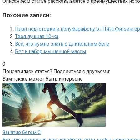
Описание: В статье рассказывается о преимуществах испо
Похожие записи:
План подготовки к полумарафону от Пита Фитзингер
Твоя лучшая 10-ка
Всё, что нужно знать о длительном беге
Бег и набор мышечной массы
0
Понравилась статья? Поделиться с друзьями:
Вам также может быть интересно
Занятие бегом
0
Бег для похудения: как подобрать темп, чтобы действите