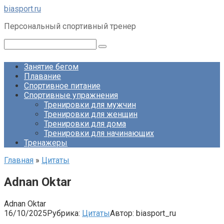
Перейти
biasport.ru
к
Персональный спортивный тренер
контенту
Поиск:
Занятие бегом
Плавание
Спортивное питание
Спортивные упражнения
Тренировки для мужчин
Тренировки для женщин
Тренировки для дома
Тренировки для начинающих
Тренажеры
Главная
»
Цитаты
Adnan Oktar
Adnan Oktar
16/10/2025
Рубрика:
Цитаты
Автор:
biasport_ru