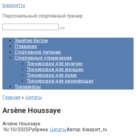
Перейти
biasport.ru
к
Персональный спортивный тренер
контенту
Поиск:
Занятие бегом
Плавание
Спортивное питание
Спортивные упражнения
Тренировки для мужчин
Тренировки для женщин
Тренировки для дома
Тренировки для начинающих
Тренажеры
Главная
»
Цитаты
Arsène Houssaye
Arsène Houssaye
16/10/2025
Рубрика:
Цитаты
Автор:
biasport_ru