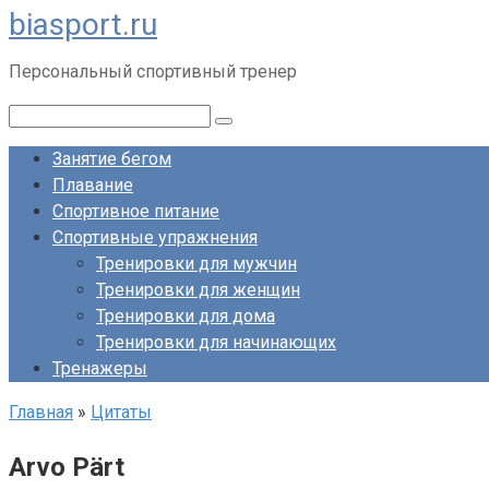
biasport.ru
Перейти
к
Персональный спортивный тренер
контенту
Поиск:
Занятие бегом
Плавание
Спортивное питание
Спортивные упражнения
Тренировки для мужчин
Тренировки для женщин
Тренировки для дома
Тренировки для начинающих
Тренажеры
Главная
»
Цитаты
Arvo Pärt