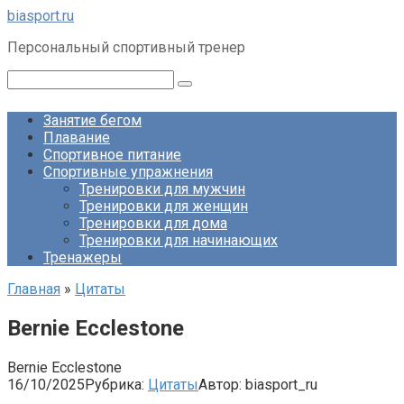
Перейти
biasport.ru
к
Персональный спортивный тренер
контенту
Поиск:
Занятие бегом
Плавание
Спортивное питание
Спортивные упражнения
Тренировки для мужчин
Тренировки для женщин
Тренировки для дома
Тренировки для начинающих
Тренажеры
Главная
»
Цитаты
Bernie Ecclestone
Bernie Ecclestone
16/10/2025
Рубрика:
Цитаты
Автор:
biasport_ru