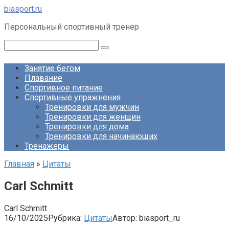
Перейти
biasport.ru
к
Персональный спортивный тренер
контенту
Поиск:
Занятие бегом
Плавание
Спортивное питание
Спортивные упражнения
Тренировки для мужчин
Тренировки для женщин
Тренировки для дома
Тренировки для начинающих
Тренажеры
Главная
»
Цитаты
Carl Schmitt
Carl Schmitt
16/10/2025
Рубрика:
Цитаты
Автор:
biasport_ru