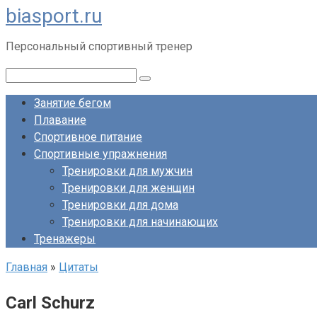
biasport.ru
Перейти
к
Персональный спортивный тренер
контенту
Поиск:
Занятие бегом
Плавание
Спортивное питание
Спортивные упражнения
Тренировки для мужчин
Тренировки для женщин
Тренировки для дома
Тренировки для начинающих
Тренажеры
Главная
»
Цитаты
Carl Schurz