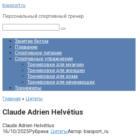
Перейти
biasport.ru
к
Персональный спортивный тренер
контенту
Поиск:
Занятие бегом
Плавание
Спортивное питание
Спортивные упражнения
Тренировки для мужчин
Тренировки для женщин
Тренировки для дома
Тренировки для начинающих
Тренажеры
Главная
»
Цитаты
Claude Adrien Helvétius
Claude Adrien Helvétius
16/10/2025
Рубрика:
Цитаты
Автор:
biasport_ru