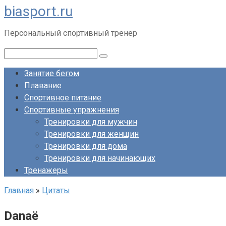
biasport.ru
Перейти
к
Персональный спортивный тренер
контенту
Поиск:
Занятие бегом
Плавание
Спортивное питание
Спортивные упражнения
Тренировки для мужчин
Тренировки для женщин
Тренировки для дома
Тренировки для начинающих
Тренажеры
Главная
»
Цитаты
Danaë