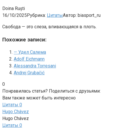
Doina Ruști
16/10/2025
Рубрика:
Цитаты
Автор:
biasport_ru
Свобода — это слеза, впивающаяся в плоть.
Похожие записи:
— Удел Салема
Adolf Eichmann
Alessandra Torresani
Andrej Grubačić
0
Понравилась статья? Поделиться с друзьями:
Вам также может быть интересно
Цитаты
0
Hugo Chávez
Hugo Chávez
Цитаты
0