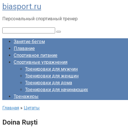
biasport.ru
Перейти
к
Персональный спортивный тренер
контенту
Поиск:
Занятие бегом
Плавание
Спортивное питание
Спортивные упражнения
Тренировки для мужчин
Тренировки для женщин
Тренировки для дома
Тренировки для начинающих
Тренажеры
Главная
»
Цитаты
Doina Ruști