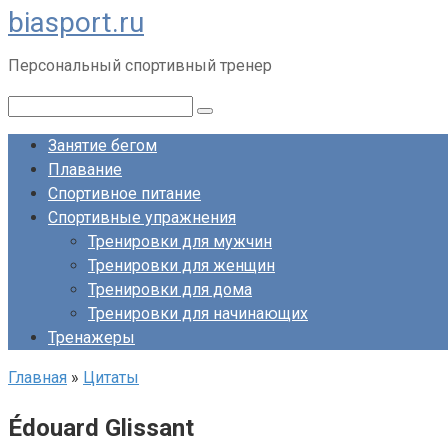
biasport.ru
Перейти
к
Персональный спортивный тренер
контенту
Поиск:
Занятие бегом
Плавание
Спортивное питание
Спортивные упражнения
Тренировки для мужчин
Тренировки для женщин
Тренировки для дома
Тренировки для начинающих
Тренажеры
Главная
»
Цитаты
Édouard Glissant