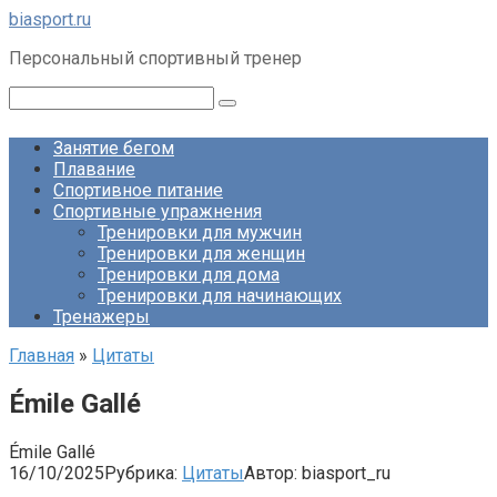
Перейти
biasport.ru
к
Персональный спортивный тренер
контенту
Поиск:
Занятие бегом
Плавание
Спортивное питание
Спортивные упражнения
Тренировки для мужчин
Тренировки для женщин
Тренировки для дома
Тренировки для начинающих
Тренажеры
Главная
»
Цитаты
Émile Gallé
Émile Gallé
16/10/2025
Рубрика:
Цитаты
Автор:
biasport_ru