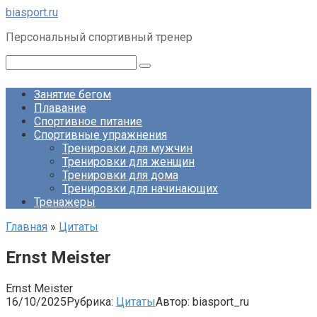
Перейти
biasport.ru
к
Персональный спортивный тренер
контенту
Поиск:
Занятие бегом
Плавание
Спортивное питание
Спортивные упражнения
Тренировки для мужчин
Тренировки для женщин
Тренировки для дома
Тренировки для начинающих
Тренажеры
Главная
»
Цитаты
Ernst Meister
Ernst Meister
16/10/2025
Рубрика:
Цитаты
Автор:
biasport_ru