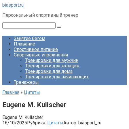
Перейти
biasport.ru
к
Персональный спортивный тренер
контенту
Поиск:
Занятие бегом
Плавание
Спортивное питание
Спортивные упражнения
Тренировки для мужчин
Тренировки для женщин
Тренировки для дома
Тренировки для начинающих
Тренажеры
Главная
»
Цитаты
Eugene M. Kulischer
Eugene M. Kulischer
16/10/2025
Рубрика:
Цитаты
Автор:
biasport_ru