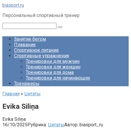
Перейти
biasport.ru
к
Персональный спортивный тренер
контенту
Поиск:
Занятие бегом
Плавание
Спортивное питание
Спортивные упражнения
Тренировки для мужчин
Тренировки для женщин
Тренировки для дома
Тренировки для начинающих
Тренажеры
Главная
»
Цитаты
Evika Siliņa
Evika Siliņa
16/10/2025
Рубрика:
Цитаты
Автор:
biasport_ru