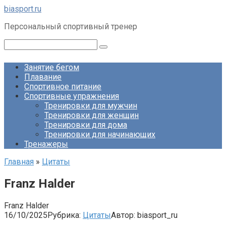
Перейти
biasport.ru
к
Персональный спортивный тренер
контенту
Поиск:
Занятие бегом
Плавание
Спортивное питание
Спортивные упражнения
Тренировки для мужчин
Тренировки для женщин
Тренировки для дома
Тренировки для начинающих
Тренажеры
Главная
»
Цитаты
Franz Halder
Franz Halder
16/10/2025
Рубрика:
Цитаты
Автор:
biasport_ru