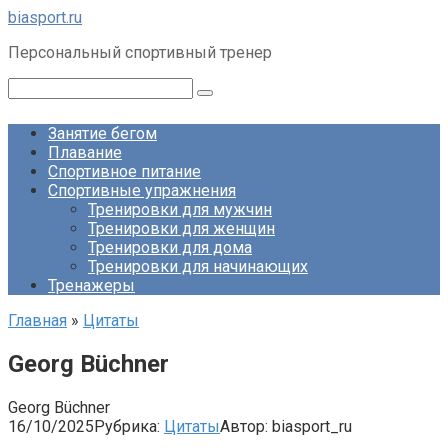
Перейти
biasport.ru
к
Персональный спортивный тренер
контенту
Поиск:
Занятие бегом
Плавание
Спортивное питание
Спортивные упражнения
Тренировки для мужчин
Тренировки для женщин
Тренировки для дома
Тренировки для начинающих
Тренажеры
Главная
»
Цитаты
Georg Büchner
Georg Büchner
16/10/2025
Рубрика:
Цитаты
Автор:
biasport_ru