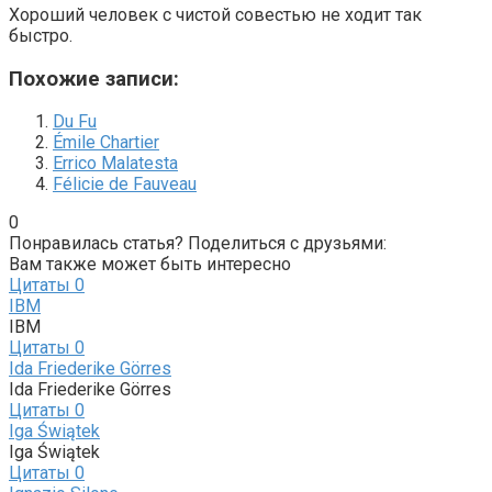
Хороший человек с чистой совестью не ходит так
быстро.
Похожие записи:
Du Fu
Émile Chartier
Errico Malatesta
Félicie de Fauveau
0
Понравилась статья? Поделиться с друзьями:
Вам также может быть интересно
Цитаты
0
IBM
IBM
Цитаты
0
Ida Friederike Görres
Ida Friederike Görres
Цитаты
0
Iga Świątek
Iga Świątek
Цитаты
0