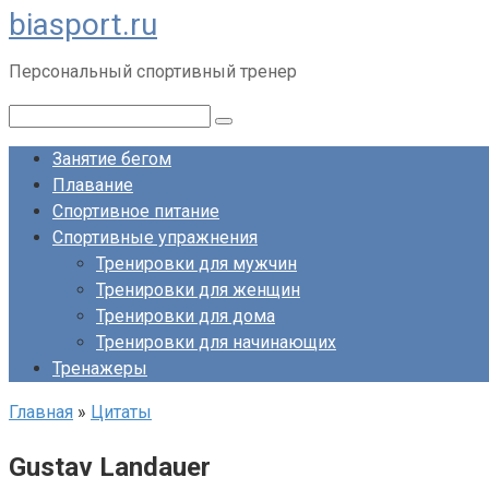
biasport.ru
Перейти
к
Персональный спортивный тренер
контенту
Поиск:
Занятие бегом
Плавание
Спортивное питание
Спортивные упражнения
Тренировки для мужчин
Тренировки для женщин
Тренировки для дома
Тренировки для начинающих
Тренажеры
Главная
»
Цитаты
Gustav Landauer