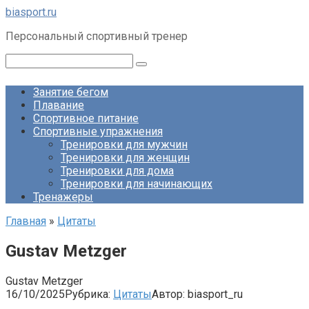
Перейти
biasport.ru
к
Персональный спортивный тренер
контенту
Поиск:
Занятие бегом
Плавание
Спортивное питание
Спортивные упражнения
Тренировки для мужчин
Тренировки для женщин
Тренировки для дома
Тренировки для начинающих
Тренажеры
Главная
»
Цитаты
Gustav Metzger
Gustav Metzger
16/10/2025
Рубрика:
Цитаты
Автор:
biasport_ru