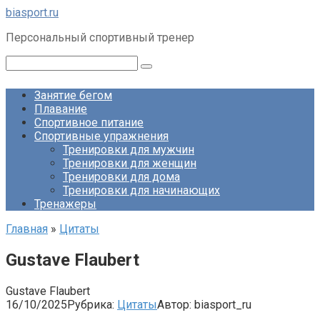
Перейти
biasport.ru
к
Персональный спортивный тренер
контенту
Поиск:
Занятие бегом
Плавание
Спортивное питание
Спортивные упражнения
Тренировки для мужчин
Тренировки для женщин
Тренировки для дома
Тренировки для начинающих
Тренажеры
Главная
»
Цитаты
Gustave Flaubert
Gustave Flaubert
16/10/2025
Рубрика:
Цитаты
Автор:
biasport_ru