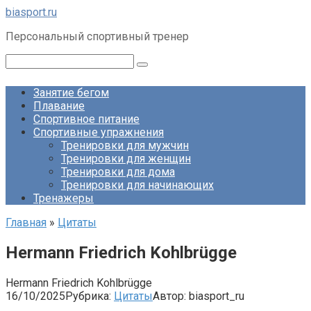
Перейти
biasport.ru
к
Персональный спортивный тренер
контенту
Поиск:
Занятие бегом
Плавание
Спортивное питание
Спортивные упражнения
Тренировки для мужчин
Тренировки для женщин
Тренировки для дома
Тренировки для начинающих
Тренажеры
Главная
»
Цитаты
Hermann Friedrich Kohlbrügge
Hermann Friedrich Kohlbrügge
16/10/2025
Рубрика:
Цитаты
Автор:
biasport_ru