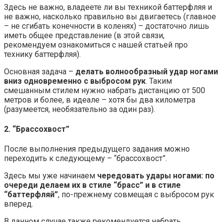
Здесь не важно, владеете ли вы техникой баттерфляя и
не важно, насколько правильно вы двигаетесь (главное
– не сгибать конечности в коленях) – достаточно лишь
иметь общее представление (в этой связи,
рекомендуем ознакомиться с нашей статьей про
технику баттерфляя).
Основная задача –
делать волнообразный удар ногами
вниз одновременно с выбросом рук
. Таким
смешанным стилем нужно набрать дистанцию от 500
метров и более, в идеале – хотя бы два километра
(разумеется, необязательно за один раз).
2. “Брассохвост”
После выполнения предыдущего задания можно
переходить к следующему – “брассохвост”.
Здесь мы уже начинаем
чередовать удары ногами: по
очереди делаем их в стиле “брасс” и в стиле
“баттерфляй”
, по-прежнему совмещая с выбросом рук
вперед.
В данном случае также рекомендуется набрать