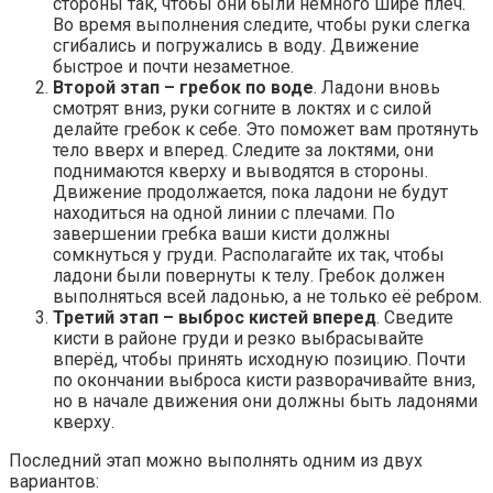
стороны так, чтобы они были немного шире плеч.
Во время выполнения следите, чтобы руки слегка
сгибались и погружались в воду. Движение
быстрое и почти незаметное.
Второй этап – гребок по воде
. Ладони вновь
смотрят вниз, руки согните в локтях и с силой
делайте гребок к себе. Это поможет вам протянуть
тело вверх и вперед. Следите за локтями, они
поднимаются кверху и выводятся в стороны.
Движение продолжается, пока ладони не будут
находиться на одной линии с плечами. По
завершении гребка ваши кисти должны
сомкнуться у груди. Располагайте их так, чтобы
ладони были повернуты к телу. Гребок должен
выполняться всей ладонью, а не только её ребром.
Третий этап – выброс кистей вперед
. Сведите
кисти в районе груди и резко выбрасывайте
вперёд, чтобы принять исходную позицию. Почти
по окончании выброса кисти разворачивайте вниз,
но в начале движения они должны быть ладонями
кверху.
Последний этап можно выполнять одним из двух
вариантов: