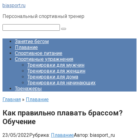
Перейти
biasport.ru
к
Персональный спортивный тренер
контенту
Поиск:
Занятие бегом
Плавание
Спортивное питание
Спортивные упражнения
Тренировки для мужчин
Тренировки для женщин
Тренировки для дома
Тренировки для начинающих
Тренажеры
Главная
»
Плавание
Как правильно плавать брассом?
Обучение
23/05/2022
Рубрика:
Плавание
Автор:
biasport_ru