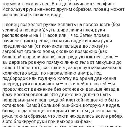
тормозить сквозь нее. Вот где и начинается серфинг.
Используя руки немного другим образом, пловец может
использовать также и воду .
Пловец позволяет рукам всплыть на поверхность (без
усилия) в позиции Y, чуть шире линии плеч, руки
расположены на 11 часов или 1 час. Затем пловец
начинает цикл гребка, захватив воду кистями рук и
предплечьями (от кончиков пальцев до локтей) и
загребает столько воды, сколько возможно (как
большой шар или волну), под грудную клетку. Цель —
выдержать ровную прямую линию тела от макушки до
колен. После того, как пловец зачерпнул максимальное
количество воды по направлению внутрь, под
подбородок или грудную клетку во время движения
вперед, руки соединяются — от кистей до локтей — и
продолжают движение без остановки дальше назад в
фазу восстановления. Это движение должно быть
непрерывным и под грудной клеткой не должно быть
остановок. Самой большой ошибкой, которую я видел,
была, когда пловцы отводили слишком далеко назад
руки, таким образом, что локти находились возле ребер,
а это блокирует руки при выходе из фазы
восстановления. Теперь самая важная часть для пловца