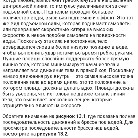
Когда пловец выполняет гребок внутрь в направлении
центральной линии, то импульс увеличивается за счет
подъемной силы. Под телом проходит большее
количество воды, вызывая подъемный эффект. Это тот
же вид подъемной силы, которая поднимает самолеты
или превращает скоростные катера на высоких
скоростях в некое подобие самолета на поверхности
воды. Поскольку эта сила непостоянная, тело
возвращается снова в более низкую позицию в воде,
чтобы выполнить удар ногами во время гребка руками.
Лучшие пловцы способны поддержать более прямую
линию тела, которая минимизирует качание тела и
направляет все движения тела в прямой ход. Поскольку
начало движения рук внутрь — это самая высокая точка
положения тела во время цикла, это то положение, в
котором пловцы должны делать вдох. Пловцы должны
быть уверены, что их голова не движется вне линии
тела, это вызывает несколько вещей, которые
отрицательно влияют на скорость.
Обратите внимание на
рисунок 13.1
, где показана полная
последовательность движений в брассе под водой. Для
просмотра последовательности брасса над водой,
посмотрите на
рисунок 13.2
.