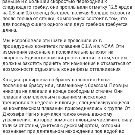
раньше и с большей скоростью переходили к
следующего гребку, они проплывали отметку 12,5 ярдов
на 0,3 или 0,5 секунд быстрее, получая больше скорости
после толчка от стенки. Компромисс состоит в том, что
для последующего одного или двух гребков требуется
длина.
Мы испробовали эти шаги и прояснили их в
процедурных комитетах плавания США и в NCAA. Эти
изменения законные и положительно влияют на
скорость. Единственная хитрость состоит в том, что вы
должны захотеть принять эти изменения и отказаться от
возможности отдыхать в конце фазы отталкивания.
Каждая тренировка по брассу полностью была
посвящена брассу или , связанному с брассом. Пловцы
никогда не плавали в конце свободным стилем. Они
плавали комплексным плаванием несколько
тренировок в неделю, и пловцы, специализирующиеся
на комплексном плавании, присоединялись к группе. От
Джозефа Наги я научился также очень важному
упражнению, которое помогает пловцам увеличить силу
толчка от стены, ужиться с дискомфортом, который
возникает при длительном нахождении под водой во