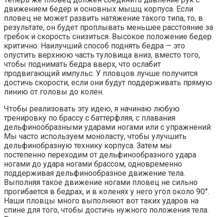
движением бедер и основных мышц корпуса. Если
пловец не может развить натяжение такого типа, то, в
результате, он будет проплывать меньшее расстояние за
гребок и скорость снизиться. Высокое положение бедер
критично. Наилучший способ поднять бедра — это
опустить верхнюю часть туловища вниз, вместо того,
чтобы поднимать бедра вверх, что ослабит
продвигающий импульс. У пловцов лучше получится
достичь скорости, если они будут поддерживать прямую
линию от головы до колен.
Чтобы реализовать эту идею, я начинаю любую
тренировку по брассу с баттерфляя, с плавания
дельфинообразными ударами ногами или с упражнений.
Мы часто используем моноласту, чтобы улучшить
дельфинобразную технику корпуса. Затем мы
постепенно переходим от дельфинообразного удара
ногами до удара ногами брассом, одновременно
поддерживая дельфинообразное движение тела.
Выполняя такое движение ногами пловец не сильно
прогибается в бедрах, и в коленях у него угол около 90°.
Наши пловцы много выполняют вот таких ударов на
спине для того, чтобы достичь нужного положения тела.