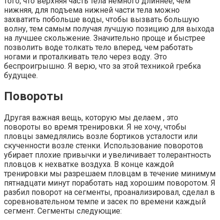
того, что верхняя часть тела немного длиннее, чем
нижняя, для подъема нижней части тела можно
захватить побольше воды, чтобы вызвать большую
волну, тем самым получая лучшую позицию для выхода
на лучшее скольжение. Значительно проще и быстрее
позволить воде толкать тело вперед, чем работать
ногами и проталкивать тело через воду. Это
беспроигрышно. Я верю, что за этой техникой гребка
будущее.
Повороты
Другая важная вещь, которую мы делаем , это
повороты во время тренировки. Я не хочу, чтобы
пловцы замедлялись возле бортиков усталости или
скученности возле стенки. Использование поворотов
убирает плохие привычки и увеличивает толерантность
пловцов к нехватке воздуха. В конце каждой
тренировки мы разрешаем пловцам в течение минимум
пятнадцати минут поработать над хорошим поворотом. Я
разбил поворот на сегменты, проанализировал, сделал в
соревновательном темпе и засек по времени каждый
сегмент. Сегменты следующие: