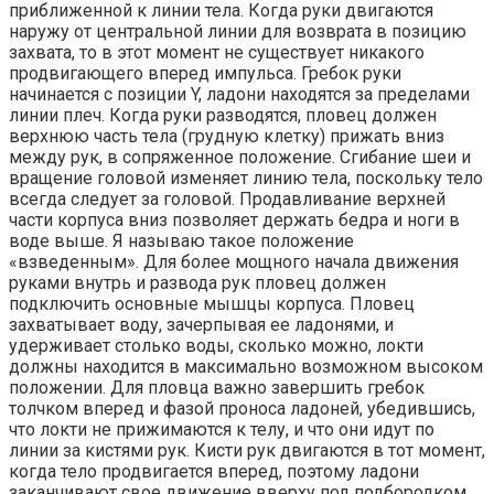
приближенной к линии тела. Когда руки двигаются
наружу от центральной линии для возврата в позицию
захвата, то в этот момент не существует никакого
продвигающего вперед импульса. Гребок руки
начинается с позиции Y, ладони находятся за пределами
линии плеч. Когда руки разводятся, пловец должен
верхнюю часть тела (грудную клетку) прижать вниз
между рук, в сопряженное положение. Сгибание шеи и
вращение головой изменяет линию тела, поскольку тело
всегда следует за головой. Продавливание верхней
части корпуса вниз позволяет держать бедра и ноги в
воде выше. Я называю такое положение
«взведенным». Для более мощного начала движения
руками внутрь и развода рук пловец должен
подключить основные мышцы корпуса. Пловец
захватывает воду, зачерпывая ее ладонями, и
удерживает столько воды, сколько можно, локти
должны находится в максимально возможном высоком
положении. Для пловца важно завершить гребок
толчком вперед и фазой проноса ладоней, убедившись,
что локти не прижимаются к телу, и что они идут по
линии за кистями рук. Кисти рук двигаются в тот момент,
когда тело продвигается вперед, поэтому ладони
заканчивают свое движение вверху под подбородком.