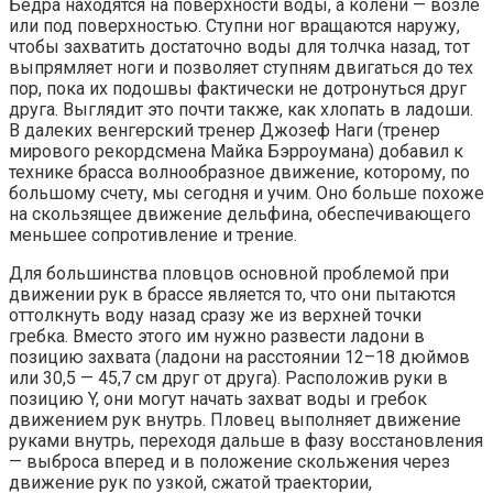
Бедра находятся на поверхности воды, а колени — возле
или под поверхностью. Ступни ног вращаются наружу,
чтобы захватить достаточно воды для толчка назад, тот
выпрямляет ноги и позволяет ступням двигаться до тех
пор, пока их подошвы фактически не дотронуться друг
друга. Выглядит это почти также, как хлопать в ладоши.
В далеких венгерский тренер Джозеф Наги (тренер
мирового рекордсмена Майка Бэрроумана) добавил к
технике брасса волнообразное движение, которому, по
большому счету, мы сегодня и учим. Оно больше похоже
на скользящее движение дельфина, обеспечивающего
меньшее сопротивление и трение.
Для большинства пловцов основной проблемой при
движении рук в брассе является то, что они пытаются
оттолкнуть воду назад сразу же из верхней точки
гребка. Вместо этого им нужно развести ладони в
позицию захвата (ладони на расстоянии 12–18 дюймов
или 30,5 — 45,7 см друг от друга). Расположив руки в
позицию Y, они могут начать захват воды и гребок
движением рук внутрь. Пловец выполняет движение
руками внутрь, переходя дальше в фазу восстановления
— выброса вперед и в положение скольжения через
движение рук по узкой, сжатой траектории,