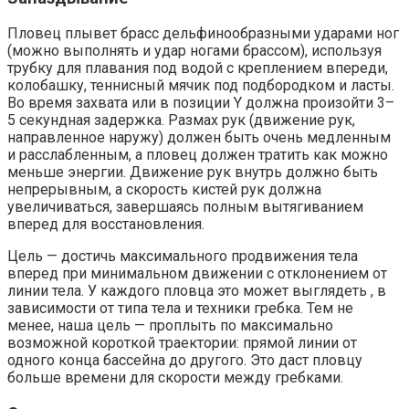
Пловец плывет брасс дельфинообразными ударами ног
(можно выполнять и удар ногами брассом), используя
трубку для плавания под водой с креплением впереди,
колобашку, теннисный мячик под подбородком и ласты.
Во время захвата или в позиции Y должна произойти 3–
5 секундная задержка. Размах рук (движение рук,
направленное наружу) должен быть очень медленным
и расслабленным, а пловец должен тратить как можно
меньше энергии. Движение рук внутрь должно быть
непрерывным, а скорость кистей рук должна
увеличиваться, завершаясь полным вытягиванием
вперед для восстановления.
Цель — достичь максимального продвижения тела
вперед при минимальном движении с отклонением от
линии тела. У каждого пловца это может выглядеть , в
зависимости от типа тела и техники гребка. Тем не
менее, наша цель — проплыть по максимально
возможной короткой траектории: прямой линии от
одного конца бассейна до другого. Это даст пловцу
больше времени для скорости между гребками.