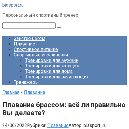
Перейти
biasport.ru
к
Персональный спортивный тренер
контенту
Поиск:
Занятие бегом
Плавание
Спортивное питание
Спортивные упражнения
Тренировки для мужчин
Тренировки для женщин
Тренировки для дома
Тренировки для начинающих
Тренажеры
Главная
»
Плавание
Плавание брассом: всё ли правильно
Вы делаете?
24/06/2022
Рубрика:
Плавание
Автор:
biasport_ru