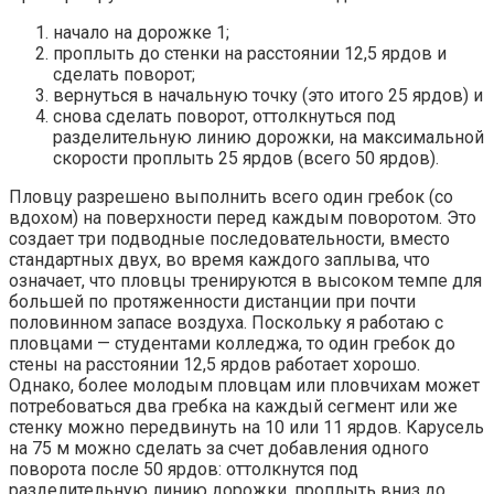
начало на дорожке 1;
проплыть до стенки на расстоянии 12,5 ярдов и
сделать поворот;
вернуться в начальную точку (это итого 25 ярдов) и
снова сделать поворот, оттолкнуться под
разделительную линию дорожки, на максимальной
скорости проплыть 25 ярдов (всего 50 ярдов).
Пловцу разрешено выполнить всего один гребок (со
вдохом) на поверхности перед каждым поворотом. Это
создает три подводные последовательности, вместо
стандартных двух, во время каждого заплыва, что
означает, что пловцы тренируются в высоком темпе для
большей по протяженности дистанции при почти
половинном запасе воздуха. Поскольку я работаю с
пловцами — студентами колледжа, то один гребок до
стены на расстоянии 12,5 ярдов работает хорошо.
Однако, более молодым пловцам или пловчихам может
потребоваться два гребка на каждый сегмент или же
стенку можно передвинуть на 10 или 11 ярдов. Карусель
на 75 м можно сделать за счет добавления одного
поворота после 50 ярдов: оттолкнутся под
разделительную линию дорожки, проплыть вниз до