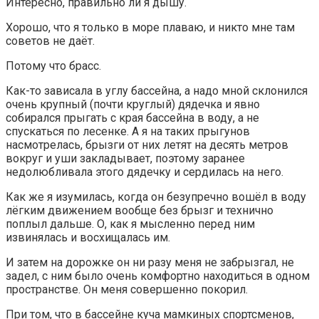
Интересно, правильно ли я дышу.
Хорошо, что я только в море плаваю, и никто мне там
советов не даёт.
Потому что брасс.
Как-то зависала в углу бассейна, а надо мной склонился
очень крупный (почти круглый) дядечка и явно
собирался прыгать с края бассейна в воду, а не
спускаться по лесенке. А я на таких прыгунов
насмотрелась, брызги от них летят на десять метров
вокруг и уши закладывает, поэтому заранее
недолюбливала этого дядечку и сердилась на него.
Как же я изумилась, когда он безупречно вошёл в воду
лёгким движением вообще без брызг и технично
поплыл дальше. О, как я мысленно перед ним
извинялась и восхищалась им.
И затем на дорожке он ни разу меня не забрызгал, не
задел, с ним было очень комфортно находиться в одном
пространстве. Он меня совершенно покорил.
При том, что в бассейне куча мамкиных спортсменов,