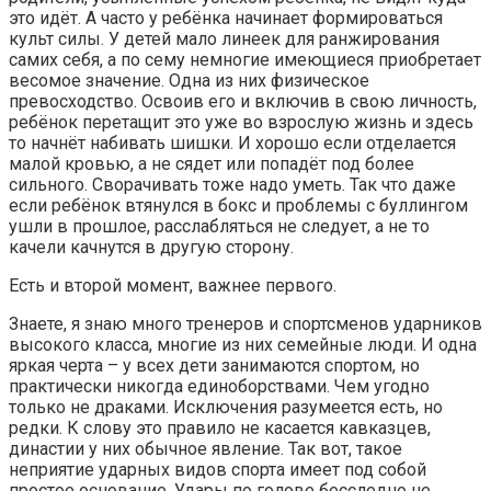
это идёт. А часто у ребёнка начинает формироваться
культ силы. У детей мало линеек для ранжирования
самих себя, а по сему немногие имеющиеся приобретает
весомое значение. Одна из них физическое
превосходство. Освоив его и включив в свою личность,
ребёнок перетащит это уже во взрослую жизнь и здесь
то начнёт набивать шишки. И хорошо если отделается
малой кровью, а не сядет или попадёт под более
сильного. Сворачивать тоже надо уметь. Так что даже
если ребёнок втянулся в бокс и проблемы с буллингом
ушли в прошлое, расслабляться не следует, а не то
качели качнутся в другую сторону.
Есть и второй момент, важнее первого.
Знаете, я знаю много тренеров и спортсменов ударников
высокого класса, многие из них семейные люди. И одна
яркая черта – у всех дети занимаются спортом, но
практически никогда единоборствами. Чем угодно
только не драками. Исключения разумеется есть, но
редки. К слову это правило не касается кавказцев,
династии у них обычное явление. Так вот, такое
неприятие ударных видов спорта имеет под собой
простое основание. Удары по голове бесследно не