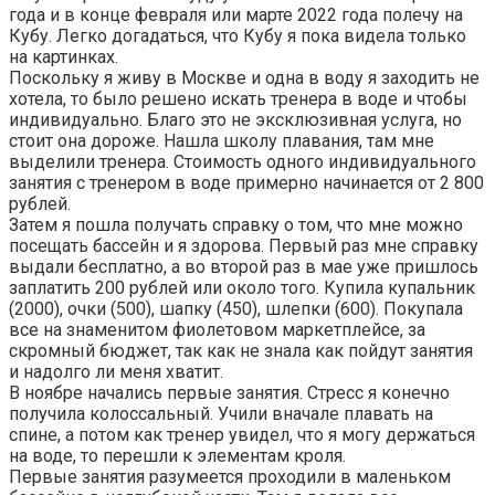
года и в конце февраля или марте 2022 года полечу на
Кубу. Легко догадаться, что Кубу я пока видела только
на картинках.
Поскольку я живу в Москве и одна в воду я заходить не
хотела, то было решено искать тренера в воде и чтобы
индивидуально. Благо это не эксклюзивная услуга, но
стоит она дороже. Нашла школу плавания, там мне
выделили тренера. Стоимость одного индивидуального
занятия с тренером в воде примерно начинается от 2 800
рублей.
Затем я пошла получать справку о том, что мне можно
посещать бассейн и я здорова. Первый раз мне справку
выдали бесплатно, а во второй раз в мае уже пришлось
заплатить 200 рублей или около того. Купила купальник
(2000), очки (500), шапку (450), шлепки (600). Покупала
все на знаменитом фиолетовом маркетплейсе, за
скромный бюджет, так как не знала как пойдут занятия
и надолго ли меня хватит.
В ноябре начались первые занятия. Стресс я конечно
получила колоссальный. Учили вначале плавать на
спине, а потом как тренер увидел, что я могу держаться
на воде, то перешли к элементам кроля.
Первые занятия разумеется проходили в маленьком