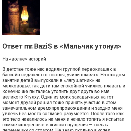
Ответ mr.BaziS в «Мальчик утонул»⁠ ⁠
На «волне» историй
В детстве тоже нас водили группой первоклашек в
бассейн недалеко от школы, учили плавать. На каждом
занятии детей выпускали в «лягушатник» на
мелководье, так дети там спокойной учились плавать и
конечно же пытались утопить друг друга во имя
великого Ктулху. Один из моих закадычных на тот
момент друзей решил тоже принять участие в этом
замечательном времяпрепровождении и заодно меня
увлечь без моего согласия, разумеется. После того как
это тело навалилось на меня и начало топить я испытал
самые интересные в жизни ощущения — гнев в
перемешку со страхом. Не знаю сколько я успел