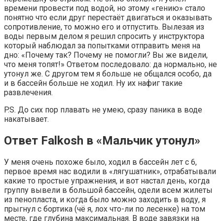
времени провести под водой, но этому «гению» стало
понятно что если друг перестаёт двигаться и оказывать
сопротивление, то можно его и отпустить. Вылезая из
воды первым делом я решил спросить у инструктора
который наблюдал за попытками отправить меня на
дно: «Почему так? Почему не помогли? Вы же видели,
что меня топят!» Ответом последовало: да нормально, не
утонул же. С другом тем я больше не общался особо, да
и в бассейн больше не ходил. Ну их нафиг такие
развлечения.
P.S. До сих пор плавать не умею, сразу паника в воде
накатывает.
Ответ Falkosh в «Мальчик утонул»⁠ ⁠
У меня очень похоже было, ходил в бассейн лет с 6,
первое время нас водили в «лягушатник», отрабатывали
какие то простые упражнения, и вот настал день, когда
группу вывели в большой бассейн, одели всем жилеты
из пенопласта, и когда было можно заходить в воду, я
прыгнул с бортика (чё я, лох что-ли по лесенке) на том
месте, где глубина максимальная. В воде завязки на