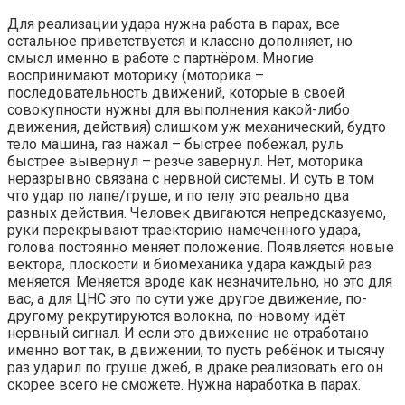
Для реализации удара нужна работа в парах, все
остальное приветствуется и классно дополняет, но
смысл именно в работе с партнёром. Многие
воспринимают моторику (моторика –
последовательность движений, которые в своей
совокупности нужны для выполнения какой-либо
движения, действия) слишком уж механический, будто
тело машина, газ нажал – быстрее побежал, руль
быстрее вывернул – резче завернул. Нет, моторика
неразрывно связана с нервной системы. И суть в том
что удар по лапе/груше, и по телу это реально два
разных действия. Человек двигаются непредсказуемо,
руки перекрывают траекторию намеченного удара,
голова постоянно меняет положение. Появляется новые
вектора, плоскости и биомеханика удара каждый раз
меняется. Меняется вроде как незначительно, но это для
вас, а для ЦНС это по сути уже другое движение, по-
другому рекрутируются волокна, по-новому идёт
нервный сигнал. И если это движение не отработано
именно вот так, в движении, то пусть ребёнок и тысячу
раз ударил по груше джеб, в драке реализовать его он
скорее всего не сможете. Нужна наработка в парах.