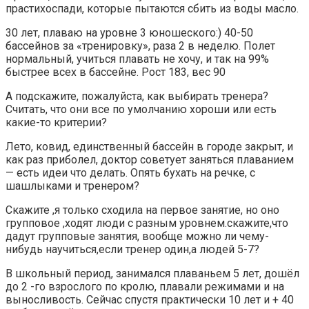
прастихоспади, которые пытаются сбить из воды масло.
30 лет, плаваю на уровне 3 юношеского:) 40-50
бассейнов за «тренировку», раза 2 в неделю. Полет
нормальный, учиться плавать не хочу, и так на 99%
быстрее всех в бассейне. Рост 183, вес 90
А подскажите, пожалуйста, как выбирать тренера?
Считать, что они все по умолчанию хороши или есть
какие-то критерии?
Лето, ковид, единственный бассейн в городе закрыт, и
как раз приболел, доктор советует заняться плаванием
— есть идеи что делать. Опять бухать на речке, с
шашлыками и тренером?
Скажите ,я только сходила на первое занятие, но оно
групповое ,ходят люди с разным уровнем.скажите,что
дадут групповые занятия, вообще можно ли чему-
нибудь научиться,если тренер один,а людей 5-7?
В школьный период, занимался плаваньем 5 лет, дошёл
до 2 -го взрослого по кролю, плавали режимами и на
выносливость. Сейчас спустя практически 10 лет и + 40