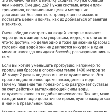
это конечно не как в качалку сходить, но уже больше
чем ничего. Смешно, да? Нужна система, нужен план
тренировок, поставленные цели и методы их
достижения. Без опытного тренера вы не сможете
поставить целей и понять, как их добиваться от занятия
к занятию.
Очень обидно смотреть на людей, которые плавают
через день с завидным упорством, видно, что они хотят
что-то достичь, но делая одно и тоже движение брасом с
головой над водой они не двигаются никуда и в один
момент навсегда покидают бассейн, разочаровавшись в
нем.
Если вы хотите уменьшить протрузию, например, то
проплывая брасом в спокойном темпе 1400 метров за
45 минут 2 раза в неделю вы не получите ничего. Это
просто недостаточное время нахождения в воде.
Почему плавание так полезно? Оно разгружает суставы
за счет действия выталкивающей силы воды,
получается какое-то подобие невесомости. Так вот, мало
находиться в воде достаточное время, нужно находиться
в ней и в правильной позе.