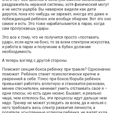
раздражитель нервной системы, хотя физический могут
и не нести ущерба. Вы наверное видели как дети
дерутся, пока кто-нибудь не заревёт, иногда это даже и
побеждающий ребёнок или вообще обидчик. Вот это оно
самое и есть. Это тоже нарабатывается в парах, когда
сам пропускаешь удары.
Это все к тому, что не получится просто «поставить
удар», если идти на бокс, то за всем спектром искусства,
и работа в парах и получение в бубен должная
необходимость.
А теперь взгляд с другой стороны.
Поможет секция бокса ребёнку при травле? Однозначно
поможет. Ребёнок станет психологически крепче и
уверенней в себе. Плюс при боксе/борьбе ребёнок
привыкает работать вплотную и становится раскован,
менее стеснителен, начинает уметь отстаивать своё я –
одни плюсы, но есть один нюанс. Бывает, и реально
чаще, чем хотелось бы, эти процессы идут дальше чем
надо. Тренер не может уследить за всем, да и нельзя с
него требовать весь спектр развития личности, а
родители, усыпленные успехом ребёнка, не видят куда