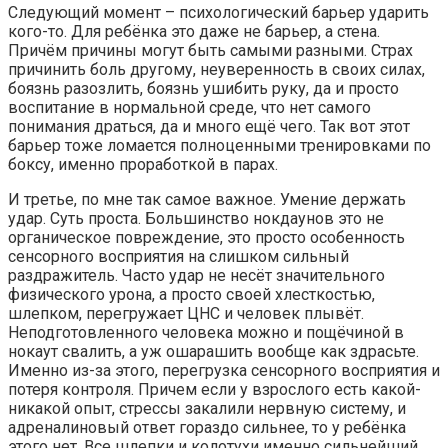
Следующий момент – психологический барьер ударить
кого-то. Для ребёнка это даже не барьер, а стена.
Причём причины могут быть самыми разными. Страх
причинить боль другому, неуверенность в своих силах,
боязнь разозлить, боязнь ушибить руку, да и просто
воспитание в нормальной среде, что нет самого
понимания драться, да и много ещё чего. Так вот этот
барьер тоже ломается полноценными тренировками по
боксу, именно проработкой в парах.
И третье, по мне так самое важное. Умение держать
удар. Суть проста. Большинство нокдаунов это не
органическое повреждение, это просто особенность
сенсорного восприятия на слишком сильный
раздражитель. Часто удар не несёт значительного
физического урона, а просто своей хлесткостью,
шлепком, перегружает ЦНС и человек плывёт.
Неподготовленного человека можно и пощёчиной в
нокаут свалить, а уж ошарашить вообще как здрасьте.
Именно из-за этого, перегрузка сенсорного восприятия и
потеря контроля. Причем если у взрослого есть какой-
никакой опыт, стрессы закалили нервную систему, и
адреналиновый ответ гораздо сильнее, то у ребёнка
этого нет. Все шлепки и колотухи именно сильнейший