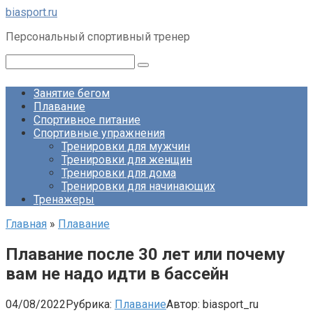
Перейти
biasport.ru
к
Персональный спортивный тренер
контенту
Поиск:
Занятие бегом
Плавание
Спортивное питание
Спортивные упражнения
Тренировки для мужчин
Тренировки для женщин
Тренировки для дома
Тренировки для начинающих
Тренажеры
Главная
»
Плавание
Плавание после 30 лет или почему
вам не надо идти в бассейн⁠⁠
04/08/2022
Рубрика:
Плавание
Автор:
biasport_ru