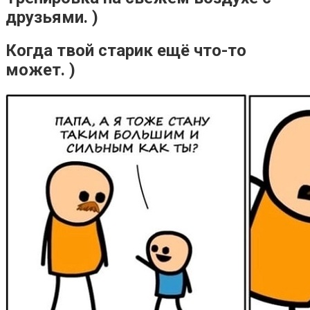
друзьями. )⁠ ⁠
Когда твой старик ещё что-то
может. )⁠ ⁠