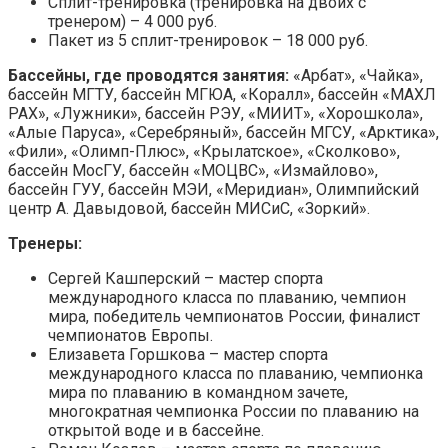
Сплит-тренировка (тренировка на двоих с
тренером) – 4 000 руб.
Пакет из 5 сплит-тренировок – 18 000 руб.
Бассейны, где проводятся занятия:
«Арбат», «Чайка»,
бассейн МГТУ, бассейн МГЮА, «Коралл», бассейн «МАХЛ
РАХ», «Лужники», бассейн РЭУ, «МИИТ», «Хорошкола»,
«Алые Паруса», «Серебряный», бассейн МГСУ, «Арктика»,
«Фили», «Олимп-Плюс», «Крылатское», «Сколково»,
бассейн МосГУ, бассейн «МОЦВС», «Измайлово»,
бассейн ГУУ, бассейн МЭИ, «Меридиан», Олимпийский
центр А. Давыдовой, бассейн МИСиС, «Зоркий».
Тренеры:
Сергей Кашперский – мастер спорта
международного класса по плаванию, чемпион
мира, победитель чемпионатов России, финалист
чемпионатов Европы.
Елизавета Горшкова – мастер спорта
международного класса по плаванию, чемпионка
мира по плаванию в командном зачете,
многократная чемпионка России по плаванию на
открытой воде и в бассейне.