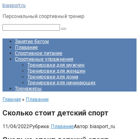
Перейти
biasport.ru
к
Персональный спортивный тренер
контенту
Поиск:
Занятие бегом
Плавание
Спортивное питание
Спортивные упражнения
Тренировки для мужчин
Тренировки для женщин
Тренировки для дома
Тренировки для начинающих
Тренажеры
Главная
»
Плавание
Сколько стоит детский спорт
11/04/2022
Рубрика:
Плавание
Автор:
biasport_ru