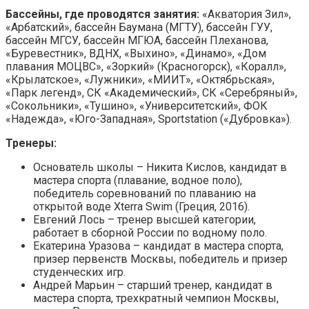
Бассейны, где проводятся занятия:
«Акватория Зил»,
«Арбатский», бассейн Баумана (МГТУ), бассейн ГУУ,
бассейн МГСУ, бассейн МГЮА, бассейн Плеханова,
«Буревестник», ВДНХ, «Выхино», «Динамо», «Дом
плавания МОЦВС», «Зоркий» (Красногорск), «Коралл»,
«Крылатское», «Лужники», «МИИТ», «Октябрьская»,
«Парк легенд», СК «Академический», СК «Серебряный»,
«Сокольники», «Тушино», «Университетский», ФОК
«Надежда», «Юго-Западная», Sportstation («Дубровка»).
Тренеры:
Основатель школы – Никита Кислов, кандидат в
мастера спорта (плавание, водное поло),
победитель соревнований по плаванию на
открытой воде Xterra Swim (Греция, 2016).
Евгений Лось – тренер высшей категории,
работает в сборной России по водному поло.
Екатерина Уразова – кандидат в мастера спорта,
призер первенств Москвы, победитель и призер
студенческих игр.
Андрей Марьин – старший тренер, кандидат в
мастера спорта, трехкратный чемпион Москвы,