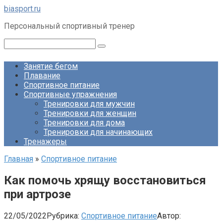
Перейти
biasport.ru
к
Персональный спортивный тренер
контенту
Поиск:
Занятие бегом
Плавание
Спортивное питание
Спортивные упражнения
Тренировки для мужчин
Тренировки для женщин
Тренировки для дома
Тренировки для начинающих
Тренажеры
Главная
»
Спортивное питание
Как помочь хрящу восстановиться
при артрозе
22/05/2022
Рубрика:
Спортивное питание
Автор: