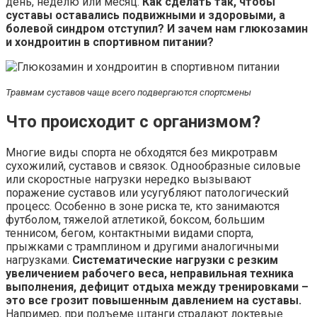
день, неделю или месяц.
Как сделать так, чтобы
суставы оставались подвижными и здоровыми, а
болевой синдром отступил? И зачем нам глюкозамин
и хондроитин в спортивном питании?
Травмам суставов чаще всего подвергаются спортсмены
Что происходит с организмом?
Многие виды спорта не обходятся без микротравм
сухожилий, суставов и связок. Однообразные силовые
или скоростные нагрузки нередко вызывают
поражение суставов или усугубляют патологический
процесс. Особенно в зоне риска те, кто занимаются
футболом, тяжелой атлетикой, боксом, большим
теннисом, бегом, контактными видами спорта,
прыжками с трамплином и другими аналогичными
нагрузками.
Систематические нагрузки с резким
увеличением рабочего веса, неправильная техника
выполнения, дефицит отдыха между тренировками –
это все грозит повышенным давлением на суставы.
Например, при подъеме штанги страдают локтевые