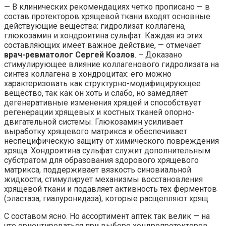
— В клинических рекомендациях четко прописано — в
состав протекторов хрящевой ткани входят основные
действующие вещества: гидролизат коллагена,
глюкозамин и хондроитина сульфат. Каждая из этих
составляющих имеет важное действие, — отмечает
врач-ревматолог Сергей Козлов
. – Доказано
стимулирующее влияние коллагенового гидролизата на
синтез коллагена в хондроцитах: его можно
характеризовать как структурно-модифицирующее
вещество, так как он хоть и слабо, но замедляет
дегенеративные изменения хрящей и способствует
регенерации хрящевых и костных тканей опорно-
двигательной системы. Глюкозамин усиливает
выработку хрящевого матрикса и обеспечивает
неспецифическую защиту от химического повреждения
хряща. Хондроитина сульфат служит дополнительным
субстратом для образования здорового хрящевого
матрикса, поддерживает вязкость синовиальной
жидкости, стимулирует механизмы восстановления
хрящевой ткани и подавляет активность тех ферментов
(эластаза, гиалуронидаза), которые расщепляют хрящ.
С составом ясно. Но ассортимент аптек так велик — на
что ориентироваться при выборе хондропротекторов