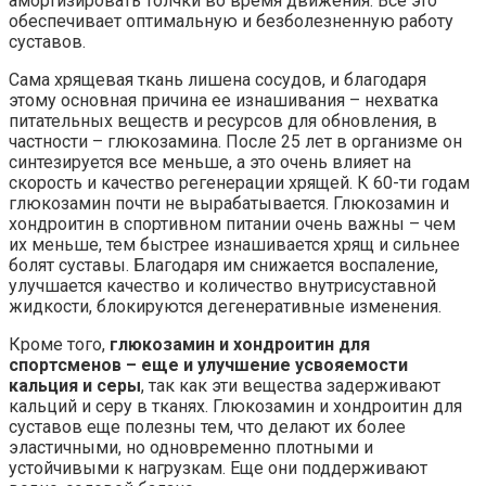
амортизировать толчки во время движения. Все это
обеспечивает оптимальную и безболезненную работу
суставов.
Сама хрящевая ткань лишена сосудов, и благодаря
этому основная причина ее изнашивания – нехватка
питательных веществ и ресурсов для обновления, в
частности – глюкозамина. После 25 лет в организме он
синтезируется все меньше, а это очень влияет на
скорость и качество регенерации хрящей. К 60-ти годам
глюкозамин почти не вырабатывается. Глюкозамин и
хондроитин в спортивном питании очень важны – чем
их меньше, тем быстрее изнашивается хрящ и сильнее
болят суставы. Благодаря им снижается воспаление,
улучшается качество и количество внутрисуставной
жидкости, блокируются дегенеративные изменения.
Кроме того,
глюкозамин и хондроитин для
спортсменов – еще и улучшение усвояемости
кальция и серы
, так как эти вещества задерживают
кальций и серу в тканях. Глюкозамин и хондроитин для
суставов еще полезны тем, что делают их более
эластичными, но одновременно плотными и
устойчивыми к нагрузкам. Еще они поддерживают